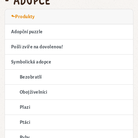
⬑Produkty
Adopční puzzle
Pošli zvíře na dovolenou!
Symbolická adopce
Bezobratlí
Obojživelníci
Plazi
Ptáci
Ryby