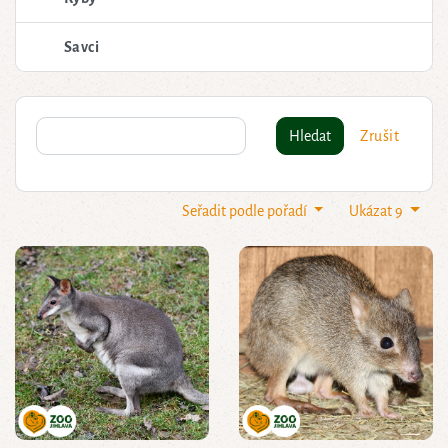
Savci
Hledat
Zrušit
Seřadit podle pořadí
Ukázat 9