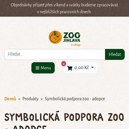
Objednávky přijaté přes víkend a svátky budeme zpracovávat
v nejbližších pracovních dnech.
Co hledáte?
Hledat
×
0
0,00 Kč
Menu
Domů
Produkty
Symbolická podpora zoo - adopce
Symbolická podpora zoo
- adopce