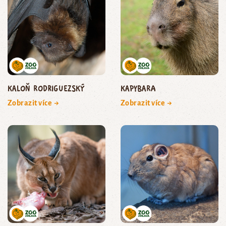
kaloň rodriguezský
kapybara
Zobrazit více →
Zobrazit více →