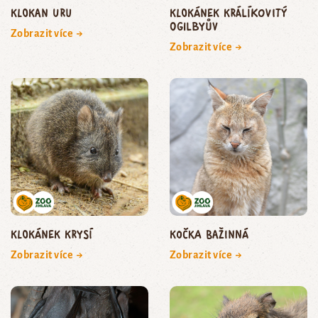
klokan uru
klokánek králíkovitý
Ogilbyův
Zobrazit více →
Zobrazit více →
klokánek krysí
kočka bažinná
Zobrazit více →
Zobrazit více →