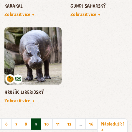
karakal
gundi saharský
Zobrazit více →
Zobrazit více →
hrošík liberijský
Zobrazit více →
(current)
6
7
8
9
10
11
12
…
16
Následující
→