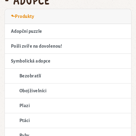
⬑Produkty
Adopční puzzle
Pošli zvíře na dovolenou!
Symbolická adopce
Bezobratlí
Obojživelníci
Plazi
Ptáci
Ryby