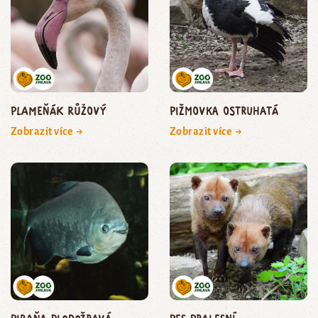
plameňák růžový
pižmovka ostruhatá
Zobrazit více →
Zobrazit více →