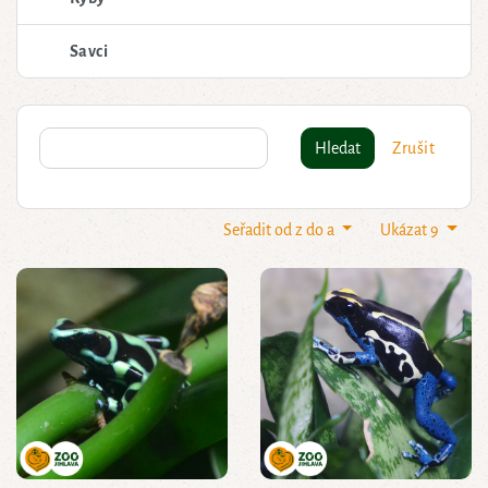
Savci
Hledat
Zrušit
Seřadit od z do a
Ukázat 9