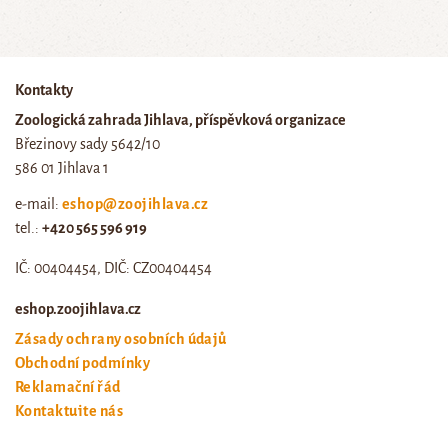
Kontakty
Zoologická zahrada Jihlava, příspěvková organizace
Březinovy sady 5642/10
586 01 Jihlava 1
e-mail:
eshop@zoojihlava.cz
tel.:
+420 565 596 919
IČ: 00404454, DIČ: CZ00404454
eshop.zoojihlava.cz
Zásady ochrany osobních údajů
Obchodní podmínky
Reklamační řád
Kontaktujte nás
Odstoupení od smlouvy