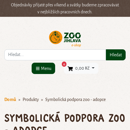
Objednávky přijaté přes víkend a svátky budeme zpracovávat
v nejbližších pracovních dnech.
Co hledáte?
Hledat
×
0
0,00 Kč
Menu
Domů
Produkty
Symbolická podpora zoo - adopce
Symbolická podpora zoo
- adopce