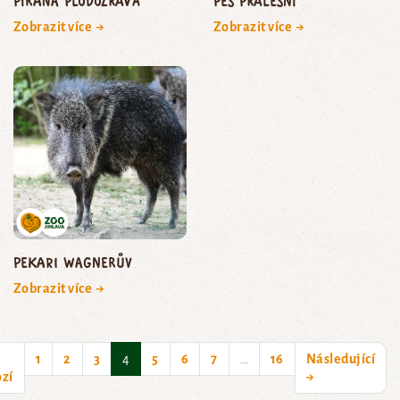
piraňa plodožravá
pes pralesní
Zobrazit více →
Zobrazit více →
pekari Wagnerův
Zobrazit více →
(current)
1
2
3
4
5
6
7
…
16
Následující
zí
→