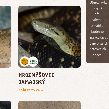
Objednávky
přijaté
přes
víkend
a svátky
budeme
zpracovávat
v nejbližších
pracovních
dnech.
hroznýšovec
jamajský
Zobrazit více →