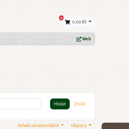
×
0
0,00 Kč
Web
Hledat
Zrušit
Seřadit od nejnovějších
Ukázat 9