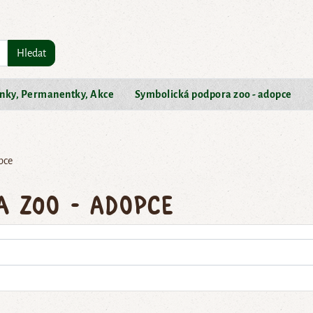
Hledat
nky, Permanentky, Akce
Symbolická podpora zoo - adopce
pce
a zoo - adopce