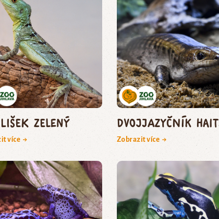
ilišek zelený
dvojjazyčník hai
it více →
Zobrazit více →