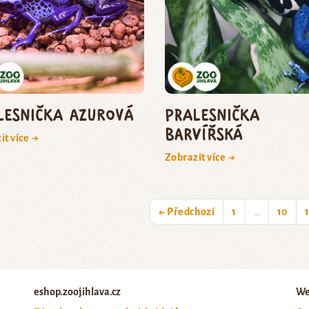
lesnička azurová
pralesnička
barvířská
it více →
Zobrazit více →
← Předchozí
1
…
10
eshop.zoojihlava.cz
We