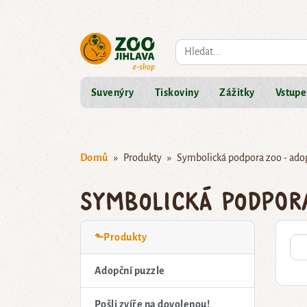
Co hledáte?
Suvenýry
Tiskoviny
Zážitky
Vstupe
Domů
Produkty
Symbolická podpora zoo - ado
Symbolická podpor
⬑Produkty
Adopční puzzle
Pošli zvíře na dovolenou!