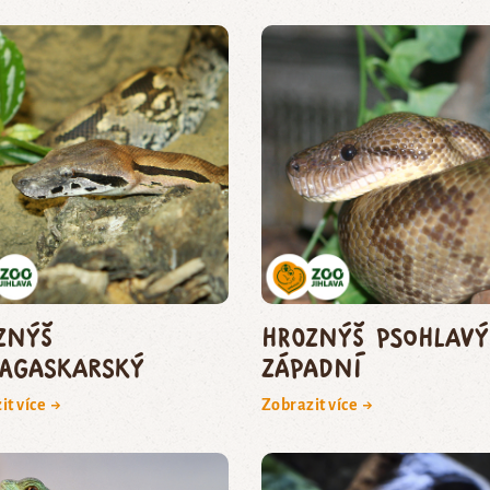
znýš
hroznýš psohlavý
agaskarský
západní
it více →
Zobrazit více →