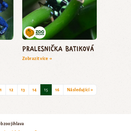
pralesnička batiková
Zobrazit více →
(current)
11
12
13
14
15
16
Následující →
b zoo jihlava