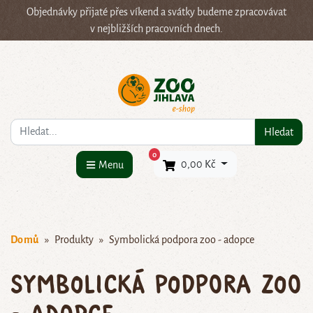
Objednávky přijaté přes víkend a svátky budeme zpracovávat
v nejbližších pracovních dnech.
Co hledáte?
Hledat
×
0
0,00 Kč
Menu
Domů
Produkty
Symbolická podpora zoo - adopce
Symbolická podpora zoo
- adopce