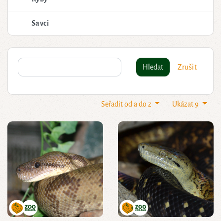
Savci
Hledat
Zrušit
Seřadit od a do z
Ukázat 9