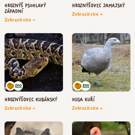
hroznýš psohlavý
hroznýšovec jamajský
západní
Zobrazit více →
Zobrazit více →
hroznýšovec kubánský
husa kuří
Zobrazit více →
Zobrazit více →