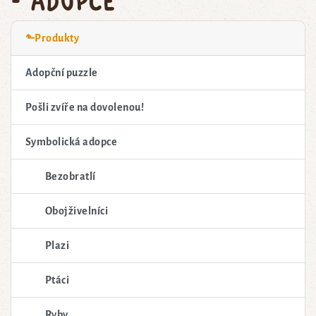
⬑Produkty
Adopční puzzle
Pošli zvíře na dovolenou!
Symbolická adopce
Bezobratlí
Obojživelníci
Plazi
Ptáci
Ryby