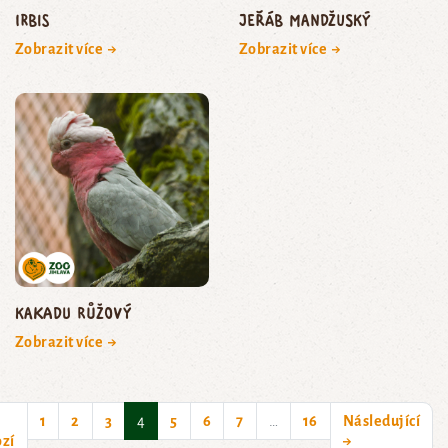
irbis
jeřáb mandžuský
Zobrazit více →
Zobrazit více →
kakadu růžový
Zobrazit více →
(current)
1
2
3
4
5
6
7
…
16
Následující
zí
→