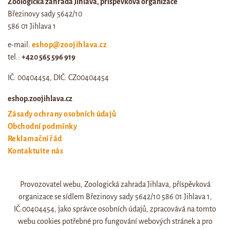
Zoologická zahrada Jihlava, příspěvková organizace
Březinovy sady 5642/10
586 01 Jihlava 1
e-mail:
eshop@zoojihlava.cz
tel.:
+420 565 596 919
IČ: 00404454, DIČ: CZ00404454
eshop.zoojihlava.cz
Zásady ochrany osobních údajů
Obchodní podmínky
Reklamační řád
Kontaktujte nás
Odstoupení od smlouvy
Provozovatel webu, Zoologická zahrada Jihlava, příspěvková
Web zoo jihlava
organizace se sídlem Březinovy sady 5642/10 586 01 Jihlava 1,
Otevírací doba a ceník
IČ:00404454, jako správce osobních údajů, zpracovává na tomto
webu cookies potřebné pro fungování webových stránek a pro