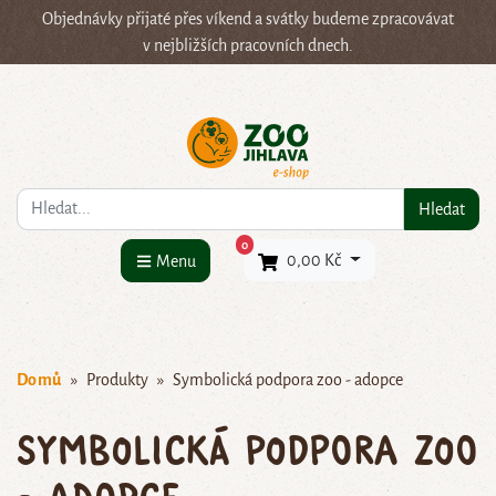
Objednávky přijaté přes víkend a svátky budeme zpracovávat
v nejbližších pracovních dnech.
Co hledáte?
Hledat
×
0
0,00 Kč
Menu
Domů
Produkty
Symbolická podpora zoo - adopce
Symbolická podpora zoo
- adopce