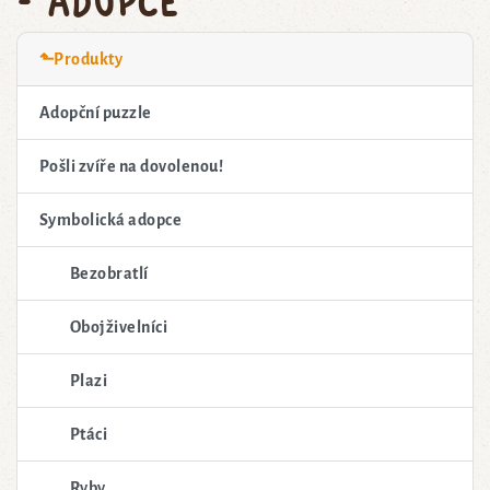
⬑Produkty
Adopční puzzle
Pošli zvíře na dovolenou!
Symbolická adopce
Bezobratlí
Obojživelníci
Plazi
Ptáci
Ryby