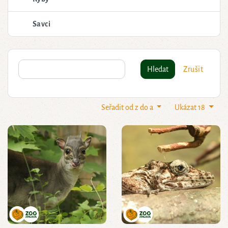
Savci
Hledat
Zrušit
Seřadit od z do a
Ukázat 18