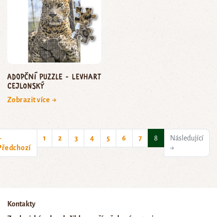
Adopční puzzle - levhart
cejlonský
Zobrazit více →
(current)
←
1
2
3
4
5
6
7
8
Následující
Předchozí
→
Kontakty