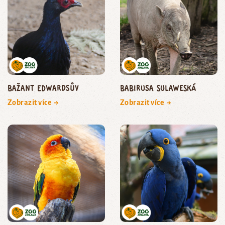
bažant edwardsův
babirusa sulaweská
Zobrazit více →
Zobrazit více →