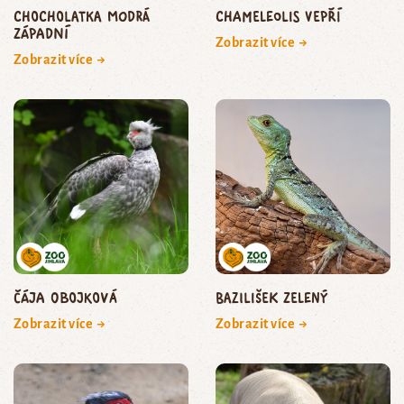
Chocholatka modrá
chameleolis vepří
západní
Zobrazit více →
Zobrazit více →
čája obojková
bazilišek zelený
Zobrazit více →
Zobrazit více →