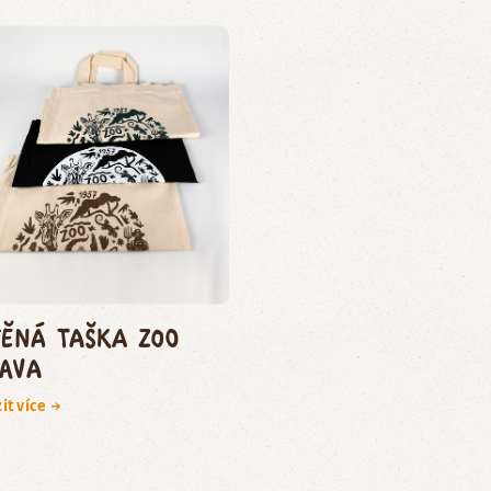
těná taška Zoo
lava
it více →