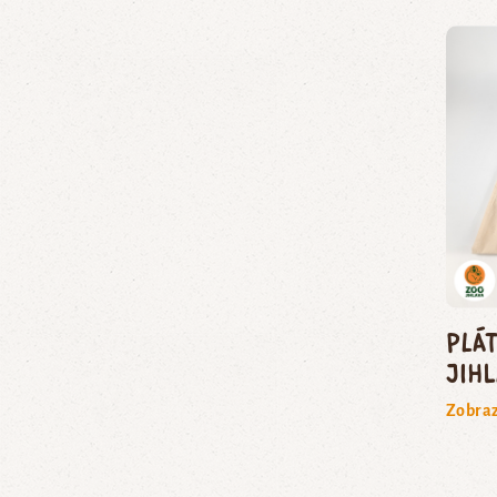
Plá
Jih
Zobraz