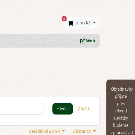
×
0
0,00 Kč
Web
Objednávky
přijaté
přes
Hledat
Zrušit
víkend
a svátky
budeme
Seřadit od a do z
Ukázat 27
zpracovávat