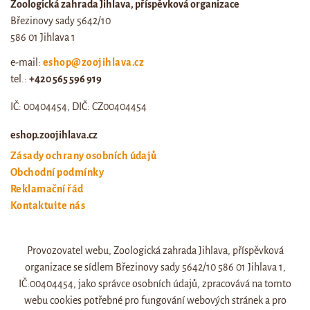
Zoologická zahrada Jihlava, příspěvková organizace
Březinovy sady 5642/10
586 01 Jihlava 1
e-mail:
eshop@zoojihlava.cz
tel.:
+420 565 596 919
IČ: 00404454, DIČ: CZ00404454
eshop.zoojihlava.cz
Zásady ochrany osobních údajů
Obchodní podmínky
Reklamační řád
Kontaktujte nás
Odstoupení od smlouvy
Provozovatel webu, Zoologická zahrada Jihlava, příspěvková
Web zoo jihlava
organizace se sídlem Březinovy sady 5642/10 586 01 Jihlava 1,
Otevírací doba a ceník
IČ:00404454, jako správce osobních údajů, zpracovává na tomto
webu cookies potřebné pro fungování webových stránek a pro