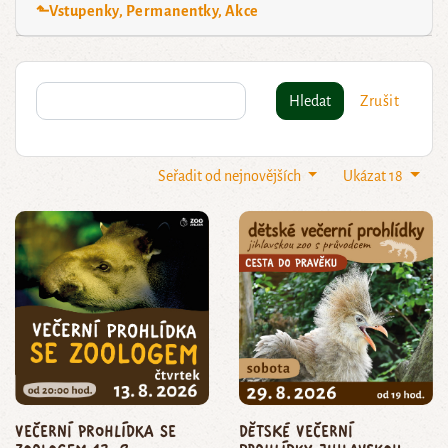
⬑Vstupenky, Permanentky, Akce
Hledat
Zrušit
Seřadit od nejnovějších
Ukázat 18
Večerní prohlídka se
dětské večerní