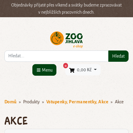
Objednávky přijaté přes víkend a svátky budeme zpracovávat
v nejbližších pracovních dnech.
Co hledáte?
Hledat
×
0
0,00 Kč
Menu
Domů
Produkty
Vstupenky, Permanentky, Akce
Akce
Akce