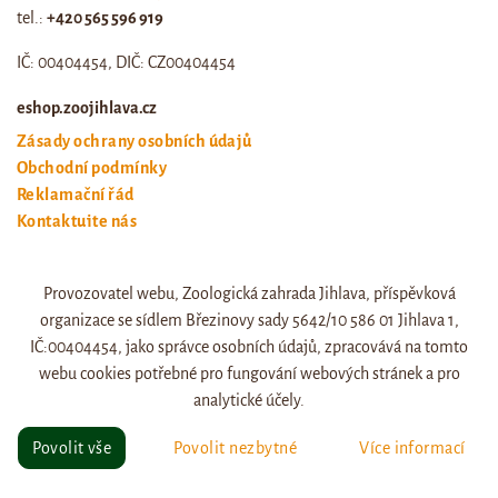
tel.:
+420 565 596 919
IČ: 00404454, DIČ: CZ00404454
eshop.zoojihlava.cz
Zásady ochrany osobních údajů
Obchodní podmínky
Reklamační řád
Kontaktujte nás
Odstoupení od smlouvy
Provozovatel webu, Zoologická zahrada Jihlava, příspěvková
Web zoo jihlava
organizace se sídlem Březinovy sady 5642/10 586 01 Jihlava 1,
Otevírací doba a ceník
IČ:00404454, jako správce osobních údajů, zpracovává na tomto
webu cookies potřebné pro fungování webových stránek a pro
analytické účely.
© eshop.zoojihlava.cz, vytvořil
Jiří Brychta
.
Povolit vše
Povolit nezbytné
Více informací