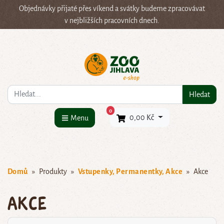
Objednávky přijaté přes víkend a svátky budeme zpracovávat
v nejbližších pracovních dnech.
Co hledáte?
Hledat
×
0
0,00 Kč
Menu
Domů
Produkty
Vstupenky, Permanentky, Akce
Akce
Akce