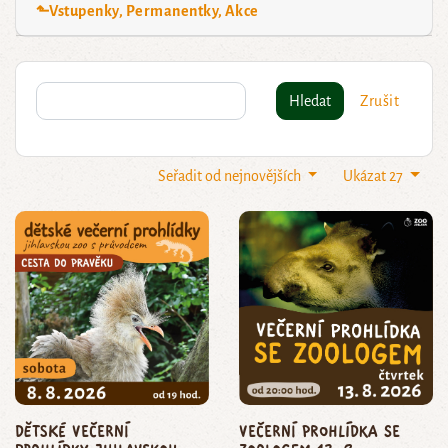
⬑Vstupenky, Permanentky, Akce
Hledat
Zrušit
Seřadit od nejnovějších
Ukázat 27
dětské večerní
Večerní prohlídka se