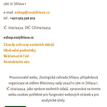
586 01 Jihlava 1
e-mail:
eshop@zoojihlava.cz
tel.:
+420 565 596 919
IČ: 00404454, DIČ: CZ00404454
eshop.zoojihlava.cz
Zásady ochrany osobních údajů
Obchodní podmínky
Reklamační řád
Kontaktujte nás
Odstoupení od smlouvy
Provozovatel webu, Zoologická zahrada Jihlava, příspěvková
Web zoo jihlava
organizace se sídlem Březinovy sady 5642/10 586 01 Jihlava 1,
Otevírací doba a ceník
IČ:00404454, jako správce osobních údajů, zpracovává na tomto
webu cookies potřebné pro fungování webových stránek a pro
analytické účely.
© eshop.zoojihlava.cz, vytvořil
Jiří Brychta
.