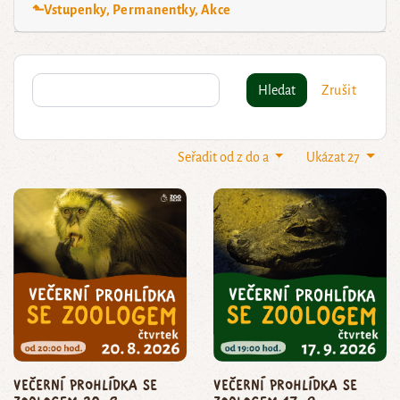
⬑Vstupenky, Permanentky, Akce
Hledat
Zrušit
Seřadit od z do a
Ukázat 27
Večerní prohlídka se
Večerní prohlídka se