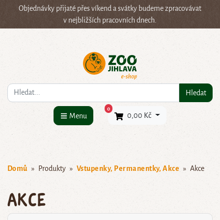
Objednávky přijaté přes víkend a svátky budeme zpracovávat
v nejbližších pracovních dnech.
Co hledáte?
Hledat
×
0
0,00 Kč
Menu
Domů
Produkty
Vstupenky, Permanentky, Akce
Akce
Akce