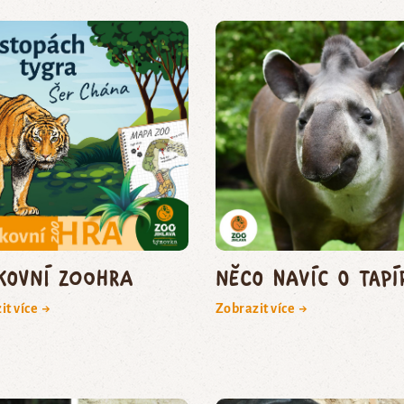
kovní zoohra
Něco navíc o tapí
it více →
Zobrazit více →