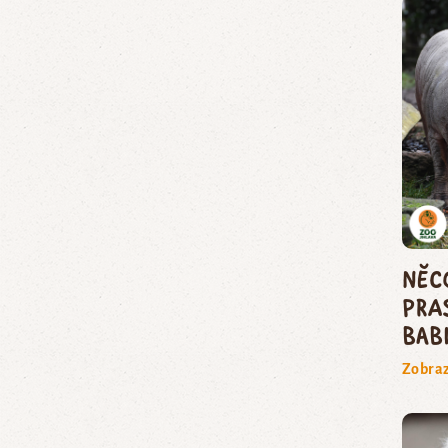
Něc
pra
bab
Zobraz