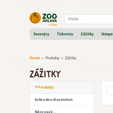
Co hledáte?
Suvenýry
Tiskoviny
Zážitky
Vstupe
Domů
Produkty
Zážitky
Zážitky
⬑Produkty
Jeden den chovatelem
Něco navíc...