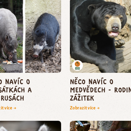
o navíc o
Něco navíc o
sátkách a
medvědech - rodi
irusách
zážitek
it více →
Zobrazit více →