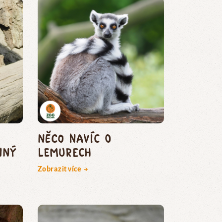
Něco navíc o
nný
lemurech
Zobrazit více →