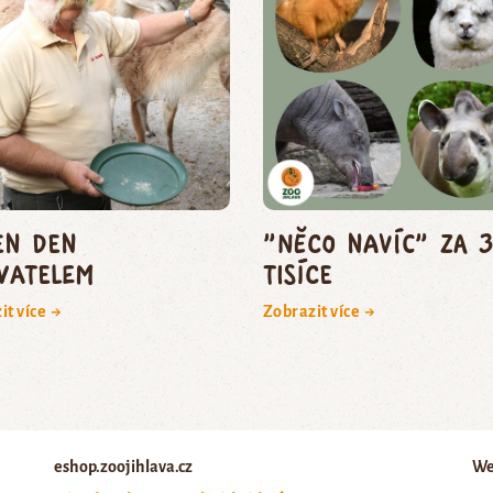
en den
"Něco navíc" za 
vatelem
tisíce
it více →
Zobrazit více →
eshop.zoojihlava.cz
We