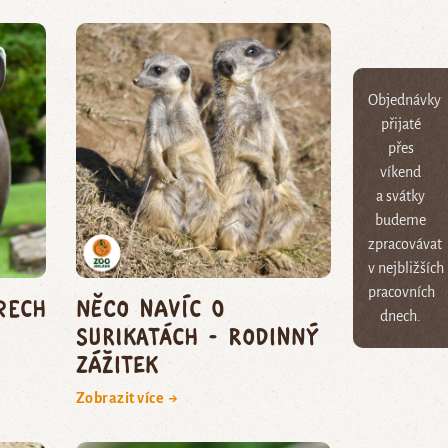
Objednávky
přijaté
přes
víkend
a svátky
budeme
zpracovávat
v nejbližších
pracovních
rech
Něco navíc o
dnech.
surikatách - rodinný
zážitek
Zobrazit více →