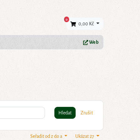
×
0
0,00 Kč
Web
Hledat
Zrušit
Seřadit od z do a
Ukázat 27