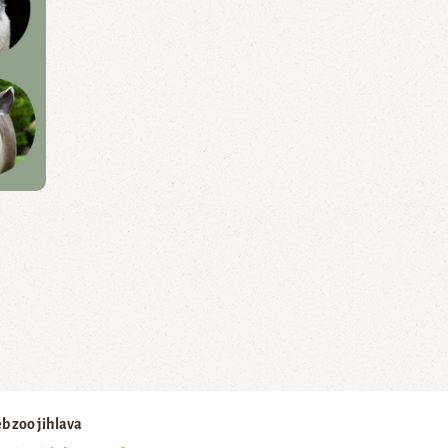
3
b zoo jihlava