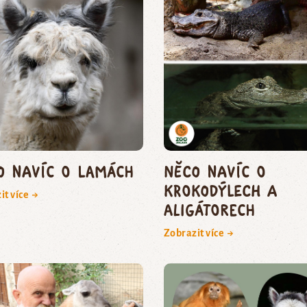
o navíc o lamách
Něco navíc o
krokodýlech a
it více →
aligátorech
Zobrazit více →