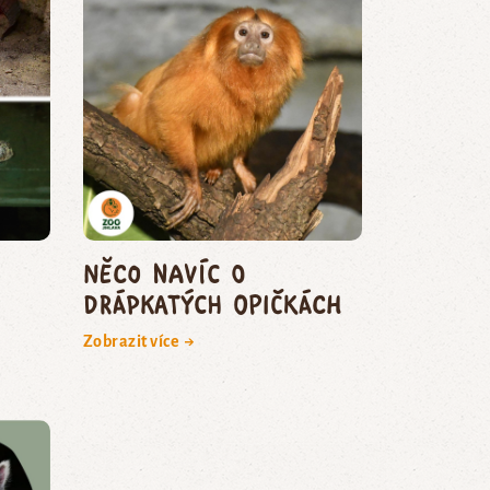
Něco navíc o
drápkatých opičkách
Zobrazit více →