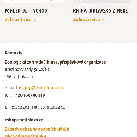
Pohled DL - vchod
Kniha Jihlavsko z nebe
Zobrazit více →
Zobrazit více →
Kontakty
Zoologická zahrada Jihlava, příspěvková organizace
Březinovy sady 5642/10
586 01 Jihlava 1
e-mail:
eshop@zoojihlava.cz
tel.:
+420 565 596 919
IČ: 00404454, DIČ: CZ00404454
eshop.zoojihlava.cz
Zásady ochrany osobních údajů
Obchodní podmínky