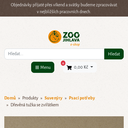
Objednávky přijaté přes víkend a svátky budeme zpracovávat
v nejbližších pracovních dnech.
Co hledáte?
Hledat
×
0
0,00 Kč
Menu
Domů
Produkty
Suvenýry
Psací potřeby
Dřevěná tužka se zvířátkem