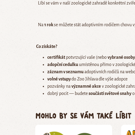
Líbí se vám v naší zoologické zahradě konkrétní zvíře
Na
1 rok
se můžete stát adoptivním rodičem chovu vy
Co získáte?
certifikát
potvrzující vaše (nebo
vybrané osoby,
adopční cedulku
umístěnou přímo v zoologické
záznam v seznamu
adoptivních rodičů na webo
volné vstupy
do Zoo Jihlava
dle výše adopce
pozvánky na
významné akce
v zoologické zahr
dobrý pocit — budete
součástí světové snahy
o
Mohlo by se vám také líbit