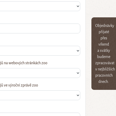
Objednávky
přijaté
přes
víkend
a svátky
budeme
jů na webových stránkách zoo
zpracovávat
v nejbližších
pracovních
dnech.
ů ve výroční zprávě zoo