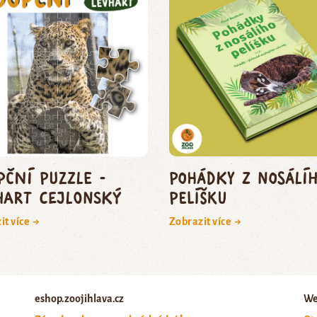
pční puzzle -
Pohádky z nosálí
hart cejlonský
pelíšku
it více →
Zobrazit více →
eshop.zoojihlava.cz
We