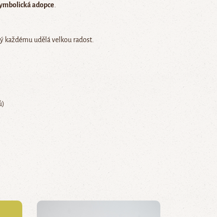
ymbolická adopce
.
erý každému udělá velkou radost.
ů)