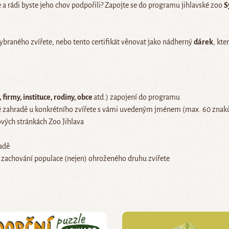
 a rádi byste jeho chov podpořili? Zapojte se do programu jihlavské zoo
S
braného zvířete, nebo tento certifikát věnovat jako nádherný
dárek
, kt
 firmy, instituce, rodiny, obce
atd.) zapojení do programu
 zahradě u konkrétního zvířete s vámi uvedeným jménem (max. 60 znak
vých stránkách Zoo Jihlava
adě
 zachování populace (nejen) ohroženého druhu zvířete