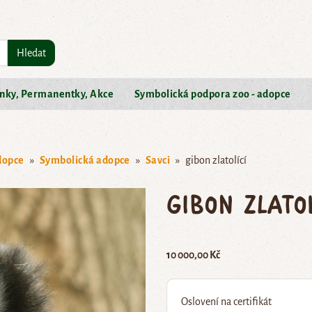
Hledat
nky, Permanentky, Akce
Symbolická podpora zoo - adopce
dopce
Symbolická adopce
Savci
gibon zlatolící
gibon zlatol
10 000,00 Kč
Oslovení na certifikát