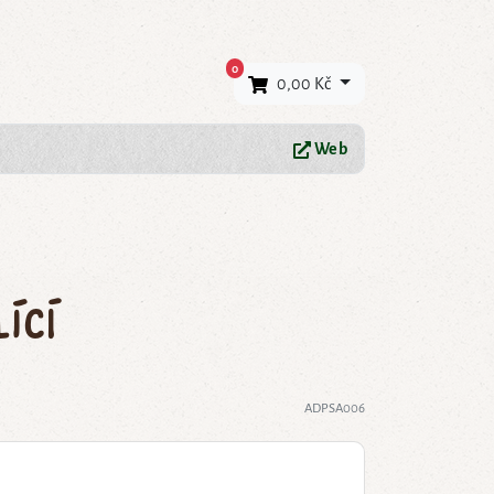
×
0
0,00 Kč
Web
ící
ADPSA006