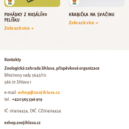
Pohádky z nosálího
Krabička na svačinu
pelíšku
Zobrazit více →
Zobrazit více →
Kontakty
Zoologická zahrada Jihlava, příspěvková organizace
Březinovy sady 5642/10
586 01 Jihlava 1
e-mail:
eshop@zoojihlava.cz
tel.:
+420 565 596 919
IČ: 00404454, DIČ: CZ00404454
eshop.zoojihlava.cz