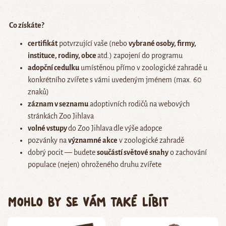
Co získáte?
certifikát
potvrzující vaše (nebo
vybrané osoby, firmy,
instituce, rodiny, obce
atd.) zapojení do programu
adopční cedulku
umístěnou přímo v zoologické zahradě u
konkrétního zvířete s vámi uvedeným jménem (max. 60
znaků)
záznam v seznamu
adoptivních rodičů na webových
stránkách Zoo Jihlava
volné vstupy
do Zoo Jihlava
dle výše adopce
pozvánky na
významné akce
v zoologické zahradě
dobrý pocit — budete
součástí světové snahy
o zachování
populace (nejen) ohroženého druhu zvířete
Mohlo by se vám také líbit