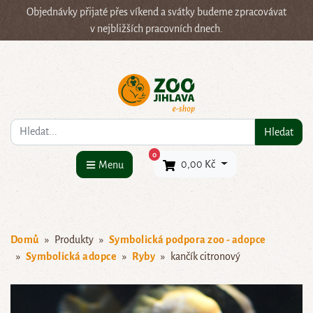
Objednávky přijaté přes víkend a svátky budeme zpracovávat
v nejbližších pracovních dnech.
Co hledáte?
Hledat
×
0
0,00 Kč
Menu
Domů
Produkty
Symbolická podpora zoo - adopce
Symbolická adopce
Ryby
kančík citronový