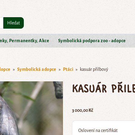
Hledat
nky, Permanentky, Akce
Symbolická podpora zoo - adopce
dopce
Symbolická adopce
Ptáci
kasuár přilbový
kasuár přil
3 000,00 Kč
Oslovení na certifikát