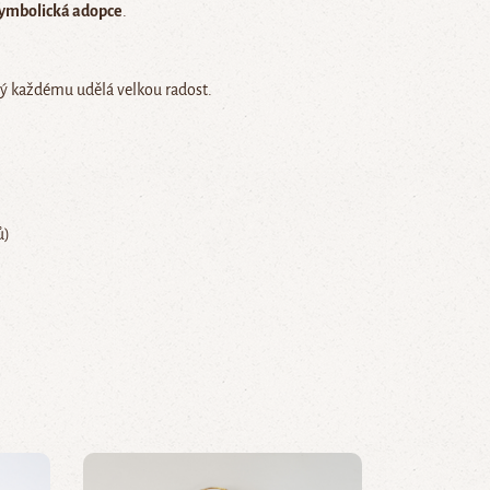
ymbolická adopce
.
erý každému udělá velkou radost.
ů)