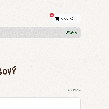
×
0
0,00 Kč
Web
bový
ADPPT019