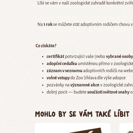
Líbí se vám v naší zoologické zahradě konkrétní zvíře
Na
1 rok
se můžete stát adoptivním rodičem chovu vy
Co získáte?
certifikát
potvrzující vaše (nebo
vybrané osoby,
adopční cedulku
umístěnou přímo v zoologické
záznam v seznamu
adoptivních rodičů na webo
volné vstupy
do Zoo Jihlava
dle výše adopce
pozvánky na
významné akce
v zoologické zahr
dobrý pocit — budete
součástí světové snahy
o
Mohlo by se vám také líbit