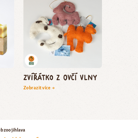
zvířátko z ovčí vlny
Zobrazit více →
b zoo jihlava