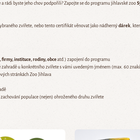
 a rádi byste jeho chov podpořili? Zapojte se do programu jihlavské zoo
S
braného zvířete, nebo tento certifikát věnovat jako nádherný
dárek
, kt
 firmy, instituce, rodiny, obce
atd.) zapojení do programu
 zahradě u konkrétního zvířete s vámi uvedeným jménem (max. 60 znak
vých stránkách Zoo Jihlava
adě
 zachování populace (nejen) ohroženého druhu zvířete