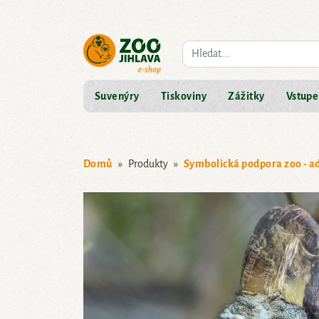
Co hledáte?
Suvenýry
Tiskoviny
Zážitky
Vstupe
Domů
Produkty
Symbolická podpora zoo - a