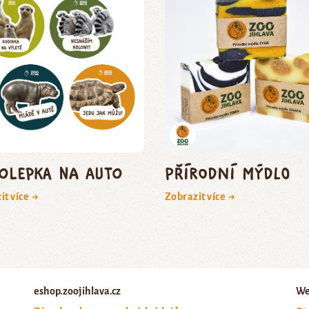
olepka na auto
Přírodní mýdlo
it více →
Zobrazit více →
eshop.zoojihlava.cz
We