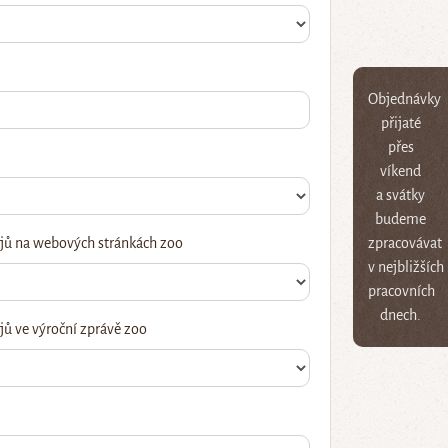
Objednávky
přijaté
přes
víkend
a svátky
budeme
jů na webových stránkách zoo
zpracovávat
v nejbližších
pracovních
dnech.
ů ve výroční zprávě zoo