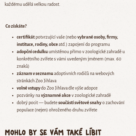
každému udělá velkou radost.
Co získáte?
certifikát
potvrzující vaše (nebo
vybrané osoby, firmy,
instituce, rodiny, obce
atd.) zapojení do programu
adopční cedulku
umístěnou přímo v zoologické zahradě u
konkrétního zvířete s vámi uvedeným jménem (max. 60
znaků)
záznam v seznamu
adoptivních rodičů na webových
stránkách Zoo Jihlava
volné vstupy
do Zoo Jihlava
dle výše adopce
pozvánky na
významné akce
v zoologické zahradě
dobrý pocit — budete
součástí světové snahy
o zachování
populace (nejen) ohroženého druhu zvířete
Mohlo by se vám také líbit