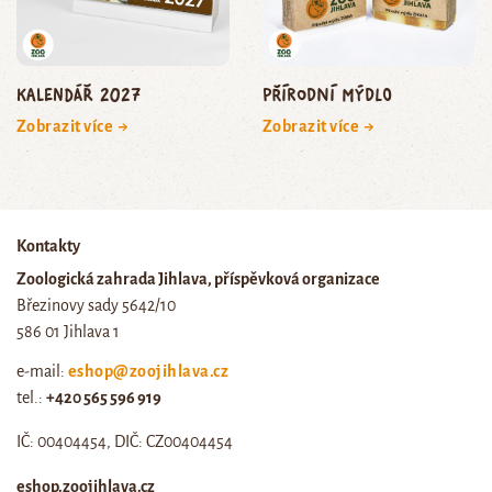
Kalendář 2027
Přírodní mýdlo
Zobrazit více →
Zobrazit více →
Kontakty
Zoologická zahrada Jihlava, příspěvková organizace
Březinovy sady 5642/10
586 01 Jihlava 1
e-mail:
eshop@zoojihlava.cz
tel.:
+420 565 596 919
IČ: 00404454, DIČ: CZ00404454
eshop.zoojihlava.cz