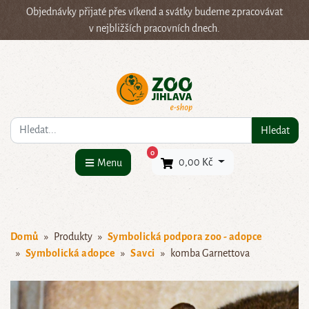
Objednávky přijaté přes víkend a svátky budeme zpracovávat
v nejbližších pracovních dnech.
Co hledáte?
Hledat
×
0
0,00 Kč
Menu
Domů
Produkty
Symbolická podpora zoo - adopce
Symbolická adopce
Savci
komba Garnettova