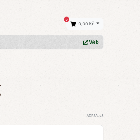
×
0
0,00 Kč
Web
á
ADPSA028