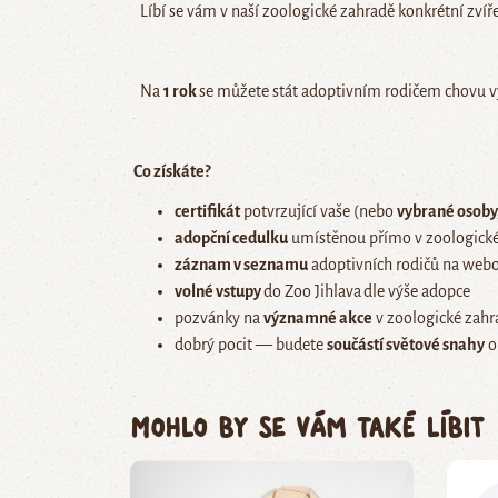
Líbí se vám v naší zoologické zahradě konkrétní zvíře
Na
1 rok
se můžete stát adoptivním rodičem chovu vy
Co získáte?
certifikát
potvrzující vaše (nebo
vybrané osoby,
adopční cedulku
umístěnou přímo v zoologické
záznam v seznamu
adoptivních rodičů na webo
volné vstupy
do Zoo Jihlava
dle výše adopce
pozvánky na
významné akce
v zoologické zahr
dobrý pocit — budete
součástí světové snahy
o
Mohlo by se vám také líbit