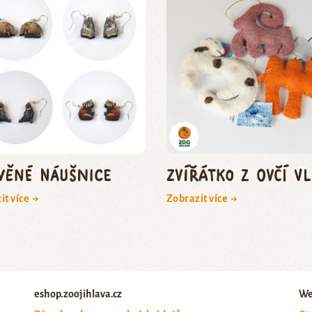
věné náušnice
zvířátko z ovčí v
it více →
Zobrazit více →
eshop.zoojihlava.cz
We