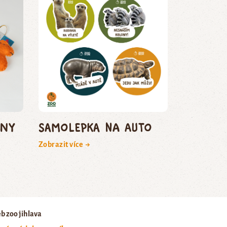
lny
Samolepka na auto
Zobrazit více →
b zoo jihlava