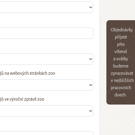
Objednávky
přijaté
přes
víkend
a svátky
budeme
jů na webových stránkách zoo
zpracovávat
v nejbližších
pracovních
dnech.
ů ve výroční zprávě zoo