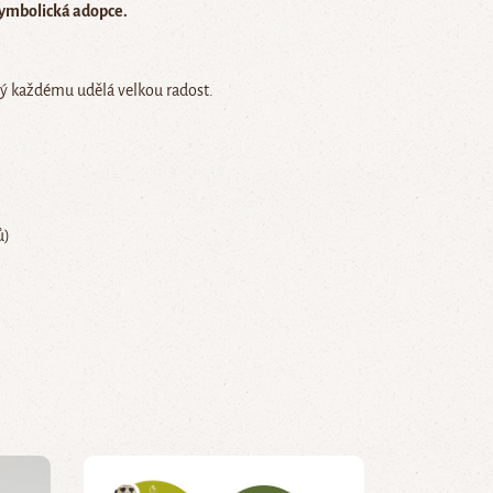
ymbolická adopce.
erý každému udělá velkou radost.
ů)