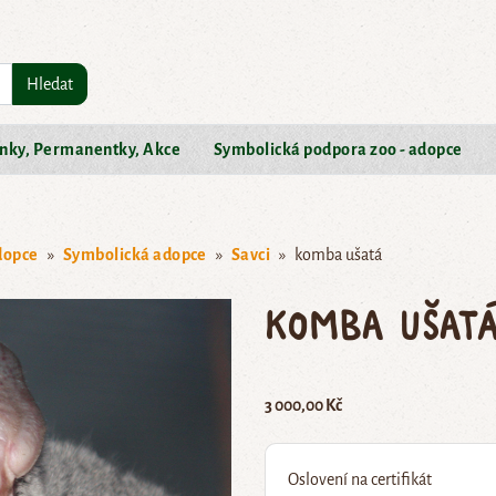
Hledat
nky, Permanentky, Akce
Symbolická podpora zoo - adopce
dopce
Symbolická adopce
Savci
komba ušatá
komba ušat
3 000,00 Kč
Oslovení na certifikát