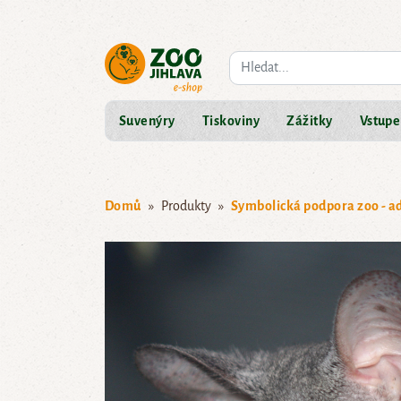
Co hledáte?
Suvenýry
Tiskoviny
Zážitky
Vstupe
Domů
Produkty
Symbolická podpora zoo - a