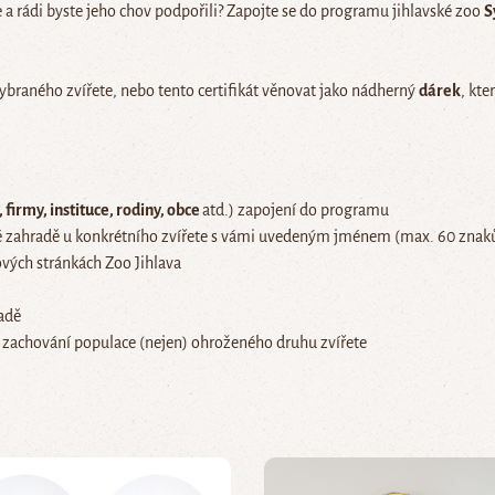
 a rádi byste jeho chov podpořili? Zapojte se do programu jihlavské zoo
S
braného zvířete, nebo tento certifikát věnovat jako nádherný
dárek
, kt
 firmy, instituce, rodiny, obce
atd.) zapojení do programu
 zahradě u konkrétního zvířete s vámi uvedeným jménem (max. 60 znak
vých stránkách Zoo Jihlava
adě
 zachování populace (nejen) ohroženého druhu zvířete