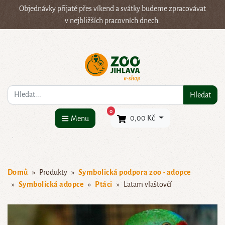
Objednávky přijaté přes víkend a svátky budeme zpracovávat
v nejbližších pracovních dnech.
Co hledáte?
Hledat
×
0
0,00 Kč
Menu
Domů
Produkty
Symbolická podpora zoo - adopce
Symbolická adopce
Ptáci
Latam vlaštovčí