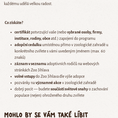
každému udělá velkou radost.
Co získáte?
certifikát
potvrzující vaše (nebo
vybrané osoby, firmy,
instituce, rodiny, obce
atd.) zapojení do programu
adopční cedulku
umístěnou přímo v zoologické zahradě u
konkrétního zvířete s vámi uvedeným jménem (max. 60
znaků)
záznam v seznamu
adoptivních rodičů na webových
stránkách Zoo Jihlava
volné vstupy
do Zoo Jihlava
dle výše adopce
pozvánky na
významné akce
v zoologické zahradě
dobrý pocit — budete
součástí světové snahy
o zachování
populace (nejen) ohroženého druhu zvířete
Mohlo by se vám také líbit