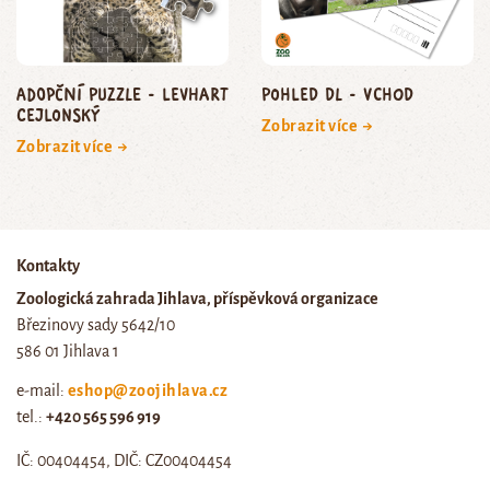
Adopční puzzle - levhart
Pohled DL - vchod
cejlonský
Zobrazit více →
Zobrazit více →
Kontakty
Zoologická zahrada Jihlava, příspěvková organizace
Březinovy sady 5642/10
586 01 Jihlava 1
e-mail:
eshop@zoojihlava.cz
tel.:
+420 565 596 919
IČ: 00404454, DIČ: CZ00404454