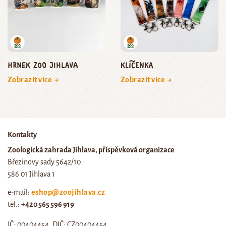
Hrnek Zoo Jihlava
Klíčenka
Zobrazit více →
Zobrazit více →
Kontakty
Zoologická zahrada Jihlava, příspěvková organizace
Březinovy sady 5642/10
586 01 Jihlava 1
e-mail:
eshop@zoojihlava.cz
tel.:
+420 565 596 919
IČ: 00404454, DIČ: CZ00404454