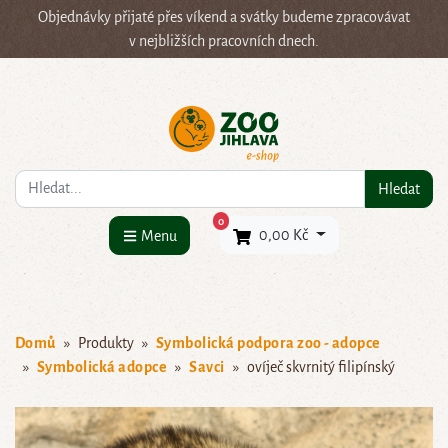
Objednávky přijaté přes víkend a svátky budeme zpracovávat
v nejbližších pracovních dnech.
Co hledáte?
Hledat
×
0
0,00 Kč
Menu
Domů
Produkty
Symbolická podpora zoo - adopce
Symbolická adopce
Savci
ovíječ skvrnitý filipínský