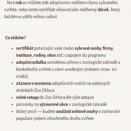
Na
1 rok
se můžete stát adoptivním rodičem chovu vybraného
zvířete, nebo tento certifikát věnovat jako nádherný
dárek
, který
každému udělá velkou radost.
Co získáte?
certifikát
potvrzující vaše (nebo
vybrané osoby, firmy,
instituce, rodiny, obce
atd.) zapojení do programu
adopční cedulku
umístěnou přímo v zoologické zahradě u
konkrétního zvířete s vámi uvedeným jménem (max. 60
znaků)
záznam v seznamu
adoptivních rodičů na webových
stránkách Zoo Jihlava
volné vstupy
do Zoo Jihlava
dle výše adopce
pozvánky na
významné akce
v zoologické zahradě
dobrý pocit — budete
součástí světové snahy
o zachování
populace (nejen) ohroženého druhu zvířete