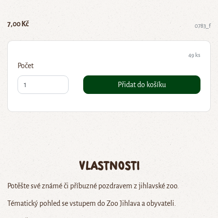
7,00 Kč
0783_f
49 ks
Počet
Přidat do košíku
Vlastnosti
Potěšte své známé či příbuzné pozdravem z jihlavské zoo.
Tématický pohled se vstupem do Zoo Jihlava a obyvateli.