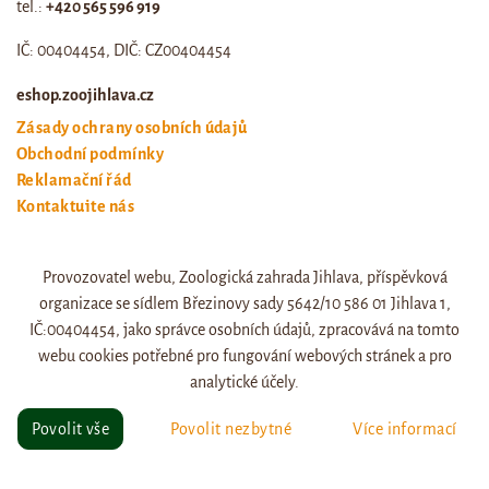
tel.:
+420 565 596 919
IČ: 00404454, DIČ: CZ00404454
eshop.zoojihlava.cz
Zásady ochrany osobních údajů
Obchodní podmínky
Reklamační řád
Kontaktujte nás
Odstoupení od smlouvy
Provozovatel webu, Zoologická zahrada Jihlava, příspěvková
Web zoo jihlava
organizace se sídlem Březinovy sady 5642/10 586 01 Jihlava 1,
Otevírací doba a ceník
IČ:00404454, jako správce osobních údajů, zpracovává na tomto
webu cookies potřebné pro fungování webových stránek a pro
analytické účely.
© eshop.zoojihlava.cz, vytvořil
Jiří Brychta
.
Povolit vše
Povolit nezbytné
Více informací