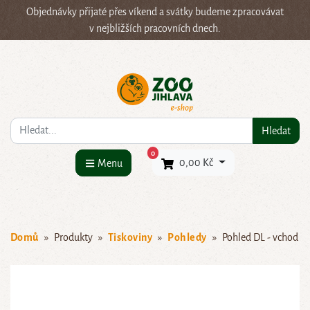
Objednávky přijaté přes víkend a svátky budeme zpracovávat
v nejbližších pracovních dnech.
Co hledáte?
Hledat
×
0
0,00 Kč
Menu
Domů
Produkty
Tiskoviny
Pohledy
Pohled DL - vchod