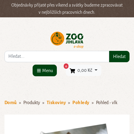
Objednávky přijaté přes víkend a svátky budeme zpracovávat
v nejbližších pracovních dnech.
Co hledáte?
Hledat
×
0
0,00 Kč
Menu
Domů
Produkty
Tiskoviny
Pohledy
Pohled - vlk