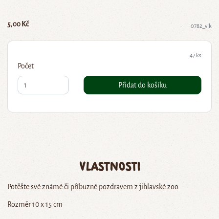
5,00 Kč
0782_vlk
47 ks
Počet
Přidat do košíku
Vlastnosti
Potěšte své známé či příbuzné pozdravem z jihlavské zoo.
Rozměr 10 x 15 cm