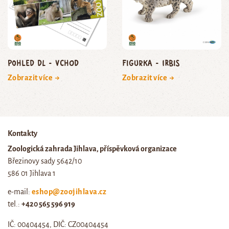
Pohled DL - vchod
Figurka - irbis
Zobrazit více →
Zobrazit více →
Kontakty
Zoologická zahrada Jihlava, příspěvková organizace
Březinovy sady 5642/10
586 01 Jihlava 1
e-mail:
eshop@zoojihlava.cz
tel.:
+420 565 596 919
IČ: 00404454, DIČ: CZ00404454