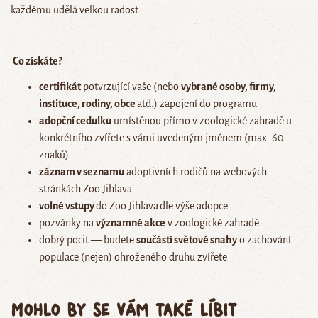
každému udělá velkou radost.
Co získáte?
certifikát
potvrzující vaše (nebo
vybrané osoby, firmy,
instituce, rodiny, obce
atd.) zapojení do programu
adopční cedulku
umístěnou přímo v zoologické zahradě u
konkrétního zvířete s vámi uvedeným jménem (max. 60
znaků)
záznam v seznamu
adoptivních rodičů na webových
stránkách Zoo Jihlava
volné vstupy
do Zoo Jihlava
dle výše adopce
pozvánky na
významné akce
v zoologické zahradě
dobrý pocit — budete
součástí světové snahy
o zachování
populace (nejen) ohroženého druhu zvířete
Mohlo by se vám také líbit