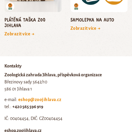
Plátěná taška Zoo
Samolepka na auto
Jihlava
Zobrazit více →
Zobrazit více →
Kontakty
Zoologická zahrada Jihlava, příspěvková organizace
Březinovy sady 5642/10
586 01 Jihlava 1
e-mail:
eshop@zoojihlava.cz
tel.:
+420 565 596 919
IČ: 00404454, DIČ: CZ00404454
eshop.zoojihlava.cz