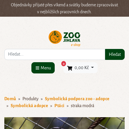
Objednávky přijaté přes víkend a svátky budeme zpracovávat
v nejbližších pracovních dnech.
Co hledáte?
Hledat
×
0
0,00 Kč
Menu
Domů
Produkty
Symbolická podpora zoo - adopce
Symbolická adopce
Ptáci
straka modrá