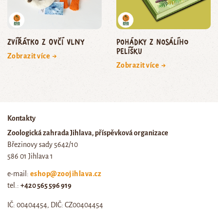
zvířátko z ovčí vlny
Pohádky z nosálího
pelíšku
Zobrazit více →
Zobrazit více →
Kontakty
Zoologická zahrada Jihlava, příspěvková organizace
Březinovy sady 5642/10
586 01 Jihlava 1
e-mail:
eshop@zoojihlava.cz
tel.:
+420 565 596 919
IČ: 00404454, DIČ: CZ00404454