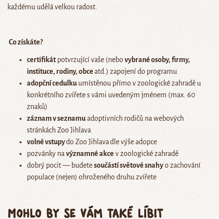
každému udělá velkou radost.
Co získáte?
certifikát
potvrzující vaše (nebo
vybrané osoby, firmy,
instituce, rodiny, obce
atd.) zapojení do programu
adopční cedulku
umístěnou přímo v zoologické zahradě u
konkrétního zvířete s vámi uvedeným jménem (max. 60
znaků)
záznam v seznamu
adoptivních rodičů na webových
stránkách Zoo Jihlava
volné vstupy
do Zoo Jihlava
dle výše adopce
pozvánky na
významné akce
v zoologické zahradě
dobrý pocit — budete
součástí světové snahy
o zachování
populace (nejen) ohroženého druhu zvířete
Mohlo by se vám také líbit