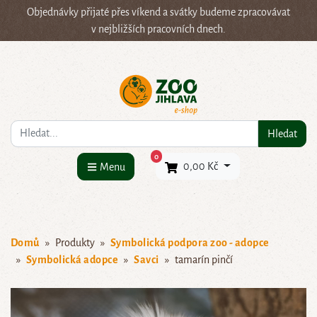
Objednávky přijaté přes víkend a svátky budeme zpracovávat
v nejbližších pracovních dnech.
Co hledáte?
Hledat
×
0
0,00 Kč
Menu
Domů
Produkty
Symbolická podpora zoo - adopce
Symbolická adopce
Savci
tamarín pinčí