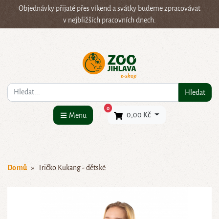
Objednávky přijaté přes víkend a svátky budeme zpracovávat
v nejbližších pracovních dnech.
Co hledáte?
Hledat
×
0
0,00 Kč
Menu
Domů
Tričko Kukang - dětské