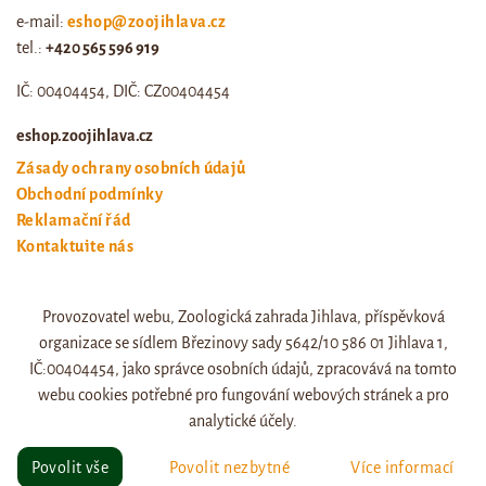
e-mail:
eshop@zoojihlava.cz
tel.:
+420 565 596 919
IČ: 00404454, DIČ: CZ00404454
eshop.zoojihlava.cz
Zásady ochrany osobních údajů
Obchodní podmínky
Reklamační řád
Kontaktujte nás
Odstoupení od smlouvy
Provozovatel webu, Zoologická zahrada Jihlava, příspěvková
Web zoo jihlava
organizace se sídlem Březinovy sady 5642/10 586 01 Jihlava 1,
Otevírací doba a ceník
IČ:00404454, jako správce osobních údajů, zpracovává na tomto
webu cookies potřebné pro fungování webových stránek a pro
analytické účely.
© eshop.zoojihlava.cz, vytvořil
Jiří Brychta
.
Povolit vše
Povolit nezbytné
Více informací