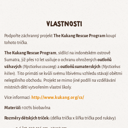
Vlastnosti
Podpořte záchranný projekt
The Kukang Rescue Program
koupí
tohoto trička.
The Kukang Rescue Program
, sídlící na indonéském ostrově
Sumatra, již přes 10 let usiluje o ochranu ohrožených
outloňů
váhavých
(
Nycticebus coucang
) a
outloňů sumaterských
(
Nycticebus
hilleri
). Tito primáti se kvůli svému líbivému vzhledu stávají obětmi
nelegálního obchodu. Projekt se mimo jiné podílí na vzdělávání
místních dětí vytvořením vlastní školy.
Více informací:
http://www.kukang.org/cs/
Materiál:
100% biobavlna
Rozměry dětských triček:
(délka trička x šířka trička pod rukávy)