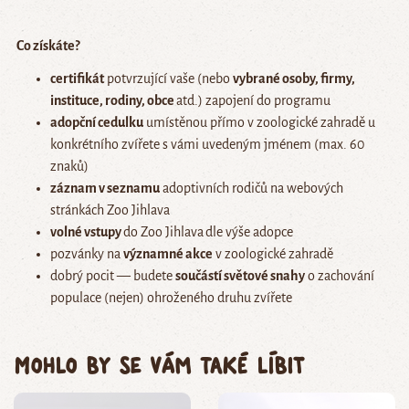
Co získáte?
certifikát
potvrzující vaše (nebo
vybrané osoby, firmy,
instituce, rodiny, obce
atd.) zapojení do programu
adopční cedulku
umístěnou přímo v zoologické zahradě u
konkrétního zvířete s vámi uvedeným jménem (max. 60
znaků)
záznam v seznamu
adoptivních rodičů na webových
stránkách Zoo Jihlava
volné vstupy
do Zoo Jihlava
dle výše adopce
pozvánky na
významné akce
v zoologické zahradě
dobrý pocit — budete
součástí světové snahy
o zachování
populace (nejen) ohroženého druhu zvířete
Mohlo by se vám také líbit