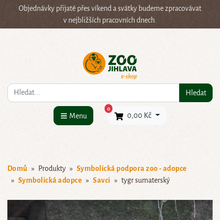
Objednávky přijaté přes víkend a svátky budeme zpracovávat
v nejbližších pracovních dnech.
Co hledáte?
Hledat
×
0
0,00 Kč
Menu
Domů
Produkty
Symbolická podpora zoo - adopce
Symbolická adopce
Savci
tygr sumaterský