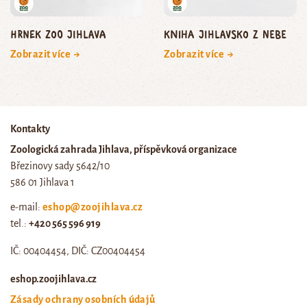
Hrnek Zoo Jihlava
Kniha Jihlavsko z nebe
Zobrazit více →
Zobrazit více →
Kontakty
Zoologická zahrada Jihlava, příspěvková organizace
Březinovy sady 5642/10
586 01 Jihlava 1
e-mail:
eshop@zoojihlava.cz
tel.:
+420 565 596 919
IČ: 00404454, DIČ: CZ00404454
eshop.zoojihlava.cz
Zásady ochrany osobních údajů