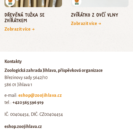
Dřevěná tužka se
zvířátko z ovčí vlny
zvířátkem
Zobrazit více →
Zobrazit více →
Kontakty
Zoologická zahrada Jihlava, příspěvková organizace
Březinovy sady 5642/10
586 01 Jihlava 1
e-mail:
eshop@zoojihlava.cz
tel.:
+420 565 596 919
IČ: 00404454, DIČ: CZ00404454
eshop.zoojihlava.cz