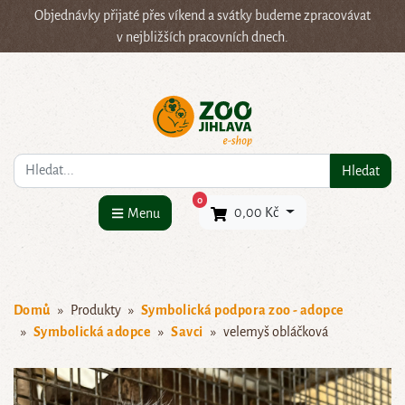
Objednávky přijaté přes víkend a svátky budeme zpracovávat
v nejbližších pracovních dnech.
Co hledáte?
Hledat
×
0
0,00 Kč
Menu
Domů
Produkty
Symbolická podpora zoo - adopce
Symbolická adopce
Savci
velemyš obláčková