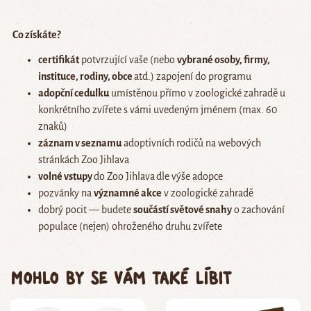
Co získáte?
certifikát
potvrzující vaše (nebo
vybrané osoby, firmy,
instituce, rodiny, obce
atd.) zapojení do programu
adopční cedulku
umístěnou přímo v zoologické zahradě u
konkrétního zvířete s vámi uvedeným jménem (max. 60
znaků)
záznam v seznamu
adoptivních rodičů na webových
stránkách Zoo Jihlava
volné vstupy
do Zoo Jihlava
dle výše adopce
pozvánky na
významné akce
v zoologické zahradě
dobrý pocit — budete
součástí světové snahy
o zachování
populace (nejen) ohroženého druhu zvířete
Mohlo by se vám také líbit