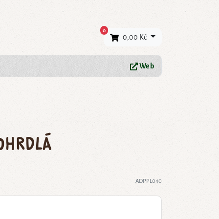
×
0
0,00 Kč
Web
ohrdlá
ADPPL040