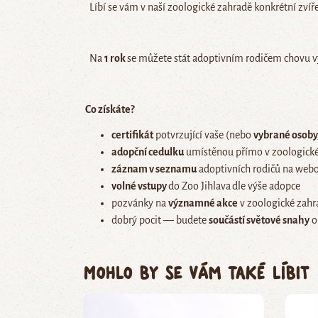
Líbí se vám v naší zoologické zahradě konkrétní zvíře
Na
1 rok
se můžete stát adoptivním rodičem chovu vy
Co získáte?
certifikát
potvrzující vaše (nebo
vybrané osoby,
adopční cedulku
umístěnou přímo v zoologické
záznam v seznamu
adoptivních rodičů na webo
volné vstupy
do Zoo Jihlava
dle výše adopce
pozvánky na
významné akce
v zoologické zahr
dobrý pocit — budete
součástí světové snahy
o
Mohlo by se vám také líbit