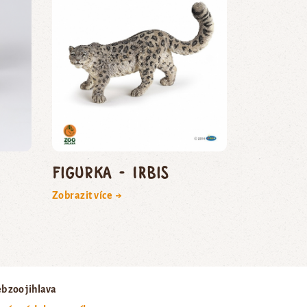
Figurka - irbis
Zobrazit více →
b zoo jihlava