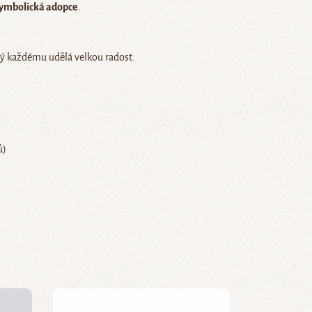
ymbolická adopce
.
erý každému udělá velkou radost.
ů)