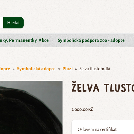
Hledat
nky, Permanentky, Akce
Symbolická podpora zoo - adopce
dopce
Symbolická adopce
Plazi
želva tlustohrdlá
želva tlust
2 000,00 Kč
Oslovení na certifikát