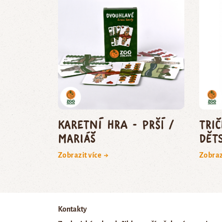
Karetní hra - Prší /
Tri
Mariáš
dět
Zobrazit více →
Zobraz
Kontakty