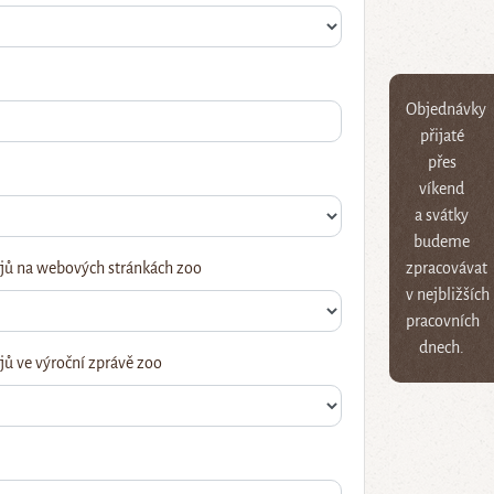
Objednávky
přijaté
přes
víkend
a svátky
budeme
jů na webových stránkách zoo
zpracovávat
v nejbližších
pracovních
dnech.
ů ve výroční zprávě zoo