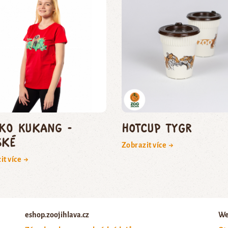
čko Kukang -
HOTCUP tygr
ské
Zobrazit více →
it více →
eshop.zoojihlava.cz
We