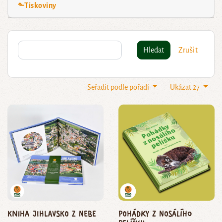
⬑Tiskoviny
Hledat
Zrušit
Seřadit podle pořadí
Ukázat 27
Kniha Jihlavsko z nebe
Pohádky z nosálího