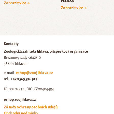
pelíšku
Zobrazit více →
Zobrazit více →
Kontakty
Zoologická zahrada Jihlava, příspěvková organizace
Březinovy sady 5642/10
586 01 Jihlava 1
e-mail:
eshop@zoojihlava.cz
tel.:
+420 565 596 919
IČ: 00404454, DIČ: CZ00404454
eshop.zoojihlava.cz
Zásady ochrany osobních údajů
Obchodní podmínky