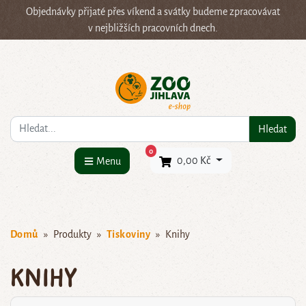
Objednávky přijaté přes víkend a svátky budeme zpracovávat
v nejbližších pracovních dnech.
Co hledáte?
Hledat
×
0
0,00 Kč
Menu
Domů
Produkty
Tiskoviny
Knihy
Knihy