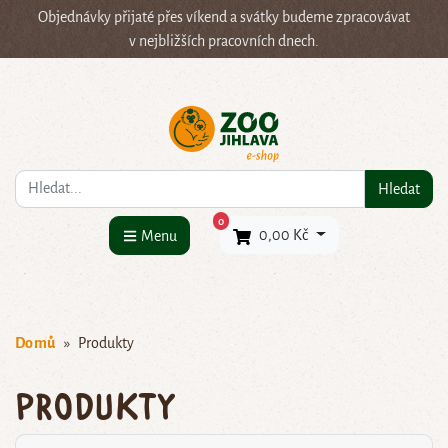
Objednávky přijaté přes víkend a svátky budeme zpracovávat
v nejbližších pracovních dnech.
Co hledáte?
Hledat
×
0
0,00 Kč
Menu
Domů
Produkty
Produkty