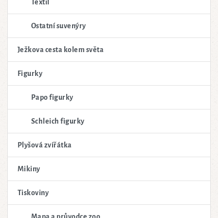
Textil
Ostatní suvenýry
Ježkova cesta kolem světa
Figurky
Papo figurky
Schleich figurky
Plyšová zvířátka
Mikiny
Tiskoviny
Mapa a průvodce zoo