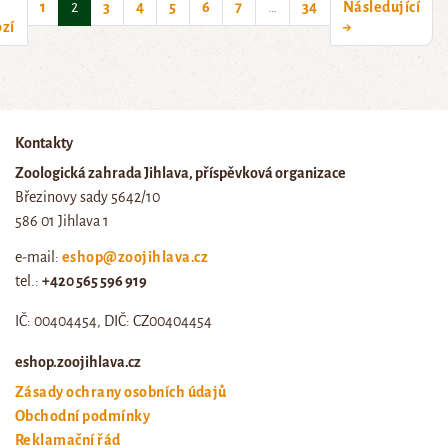
(current)
1
2
3
4
5
6
7
…
34
Následující
zí
→
Kontakty
Zoologická zahrada Jihlava, příspěvková organizace
Březinovy sady 5642/10
586 01 Jihlava 1
e-mail:
eshop@zoojihlava.cz
tel.:
+420 565 596 919
IČ: 00404454, DIČ: CZ00404454
eshop.zoojihlava.cz
Zásady ochrany osobních údajů
Obchodní podmínky
Reklamační řád