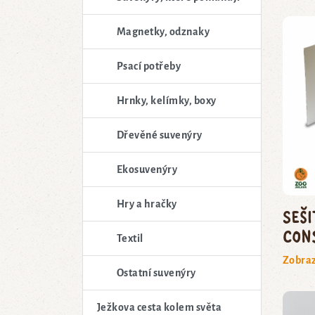
Magnetky, odznaky
Psací potřeby
Hrnky, kelímky, boxy
Dřevěné suvenýry
Ekosuvenýry
Hry a hračky
Seš
Con
Textil
Zobraz
Ostatní suvenýry
Ježkova cesta kolem světa