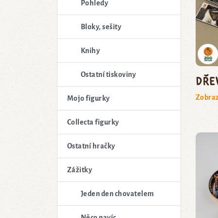
Pohledy
Bloky, sešity
Knihy
Ostatní tiskoviny
Dře
Zobraz
Mojo figurky
Collecta figurky
Ostatní hračky
Zážitky
Jeden den chovatelem
Něco navíc...