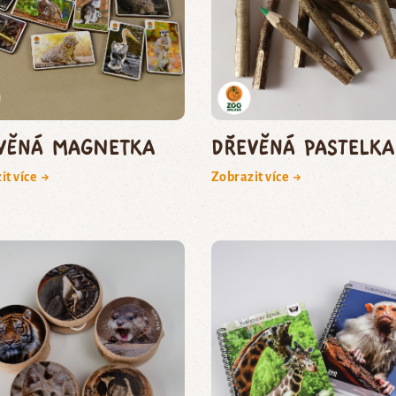
věná magnetka
Dřevěná pastelka
it více →
Zobrazit více →