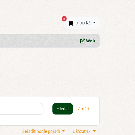
×
0
0,00 Kč
Web
Hledat
Zrušit
Seřadit podle pořadí
Ukázat 18