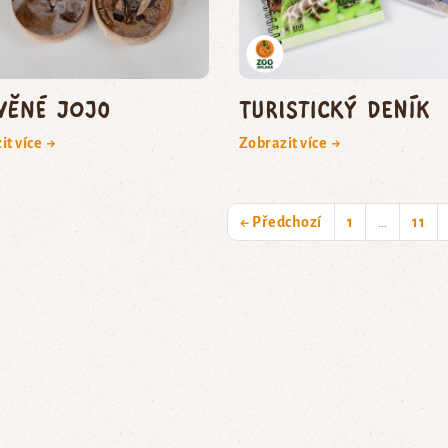
věné jojo
Turistický deník
it více →
Zobrazit více →
← Předchozí
1
…
11