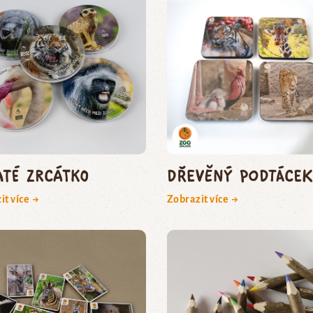
até zrcátko
Dřevěný podtácek
it více →
Zobrazit více →