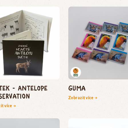
itek - Antelope
Guma
servation
Zobrazit více →
it více →