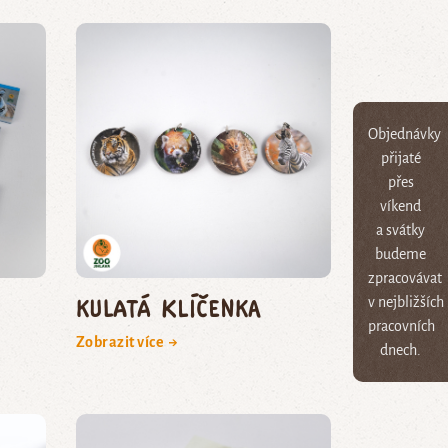
Objednávky
přijaté
přes
víkend
a svátky
budeme
zpracovávat
Kulatá klíčenka
v nejbližších
pracovních
Zobrazit více →
dnech.