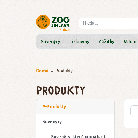
Co hledáte?
Suvenýry
Tiskoviny
Zážitky
Vstupe
Domů
Produkty
Produkty
⬑Produkty
Suvenýry
Suvenýry, které pomáhají