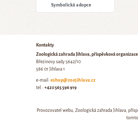
Symbolická adopce
Kontakty
Zoologická zahrada Jihlava, příspěvková organizace
Březinovy sady 5642/10
586 01 Jihlava 1
e-mail:
eshop@zoojihlava.cz
tel.:
+420 565 596 919
IČ: 00404454, DIČ: CZ00404454
Provozovatel webu, Zoologická zahrada Jihlava, přísp
tomto