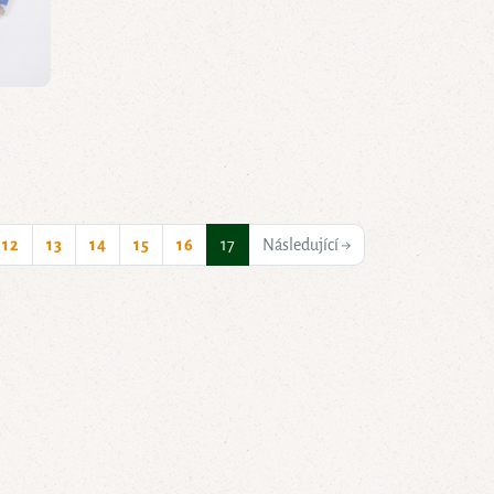
(current)
12
13
14
15
16
17
Následující →