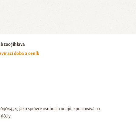
b zoo jihlava
evírací doba a ceník
:00404454, jako správce osobních údajů, zpracovává na
účely.