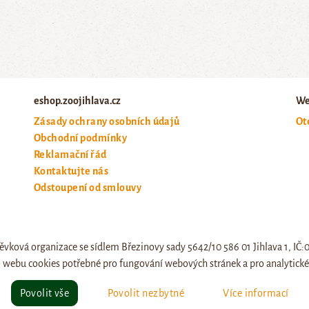
eshop.zoojihlava.cz
We
Zásady ochrany osobních údajů
Ot
Obchodní podmínky
Reklamační řád
Kontaktujte nás
Odstoupení od smlouvy
ěvková organizace se sídlem Březinovy sady 5642/10 586 01 Jihlava 1, IČ
 webu cookies potřebné pro fungování webových stránek a pro analytické 
© eshop.zoojihlava.cz, vytvořil
Jiří Brychta
.
Povolit vše
Povolit nezbytné
Více informací