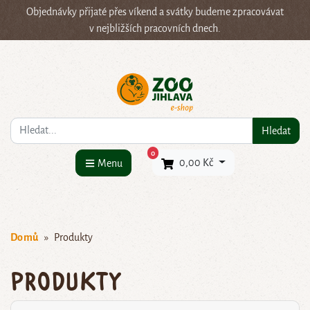
Objednávky přijaté přes víkend a svátky budeme zpracovávat
v nejbližších pracovních dnech.
Co hledáte?
Hledat
×
0
0,00 Kč
Menu
Domů
Produkty
Produkty