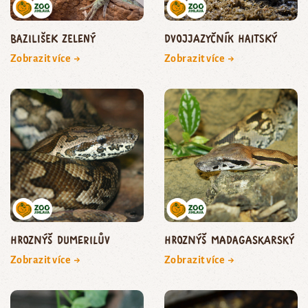
bazilišek zelený
dvojjazyčník haitský
Zobrazit více →
Zobrazit více →
hroznýš Dumerilův
hroznýš madagaskarský
Zobrazit více →
Zobrazit více →