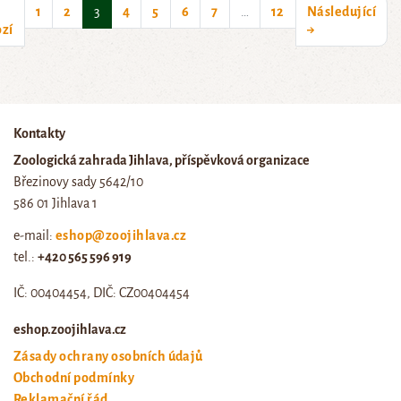
(current)
1
2
3
4
5
6
7
…
12
Následující
zí
→
Kontakty
Zoologická zahrada Jihlava, příspěvková organizace
Březinovy sady 5642/10
586 01 Jihlava 1
e-mail:
eshop@zoojihlava.cz
tel.:
+420 565 596 919
IČ: 00404454, DIČ: CZ00404454
eshop.zoojihlava.cz
Zásady ochrany osobních údajů
Obchodní podmínky
Reklamační řád