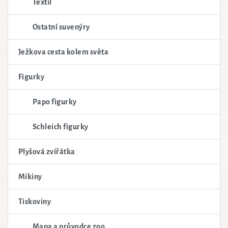
Textil
Ostatní suvenýry
Ježkova cesta kolem světa
Figurky
Papo figurky
Schleich figurky
Plyšová zvířátka
Mikiny
Tiskoviny
Mapa a průvodce zoo