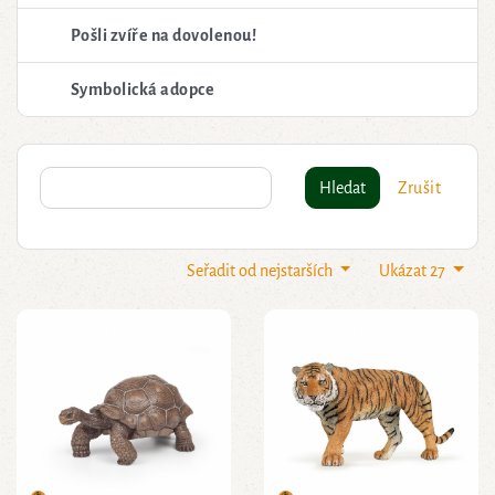
Pošli zvíře na dovolenou!
Symbolická adopce
Hledat
Zrušit
Seřadit od nejstarších
Ukázat 27