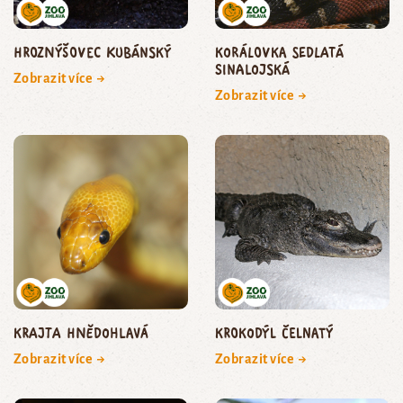
hroznýšovec kubánský
korálovka sedlatá
sinalojská
Zobrazit více →
Zobrazit více →
krajta hnědohlavá
krokodýl čelnatý
Zobrazit více →
Zobrazit více →