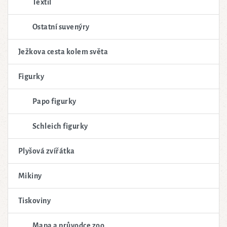
Textil
Ostatní suvenýry
Ježkova cesta kolem světa
Figurky
Papo figurky
Schleich figurky
Plyšová zvířátka
Mikiny
Tiskoviny
Mapa a průvodce zoo