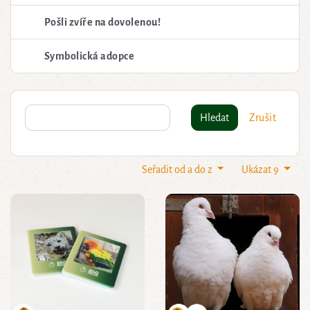
Pošli zvíře na dovolenou!
Symbolická adopce
Hledat
Zrušit
Seřadit od a do z
Ukázat 9