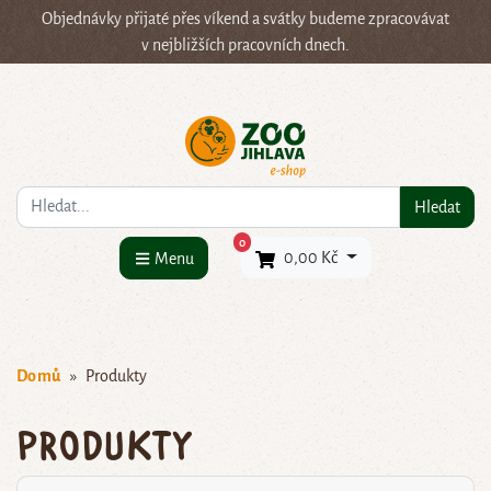
Objednávky přijaté přes víkend a svátky budeme zpracovávat
v nejbližších pracovních dnech.
Co hledáte?
Hledat
×
0
0,00 Kč
Menu
Domů
Produkty
Produkty