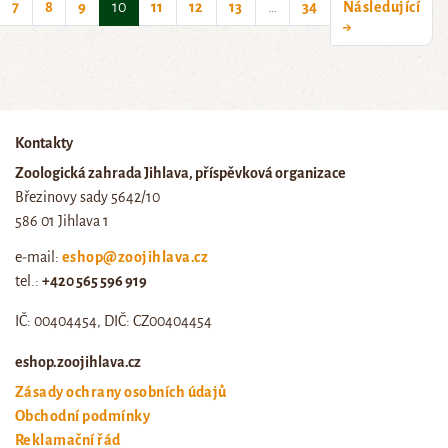
(current)
7
8
9
10
11
12
13
…
34
Následující
→
Kontakty
Zoologická zahrada Jihlava, příspěvková organizace
Březinovy sady 5642/10
586 01 Jihlava 1
e-mail:
eshop@zoojihlava.cz
tel.:
+420 565 596 919
IČ: 00404454, DIČ: CZ00404454
eshop.zoojihlava.cz
Zásady ochrany osobních údajů
Obchodní podmínky
Reklamační řád