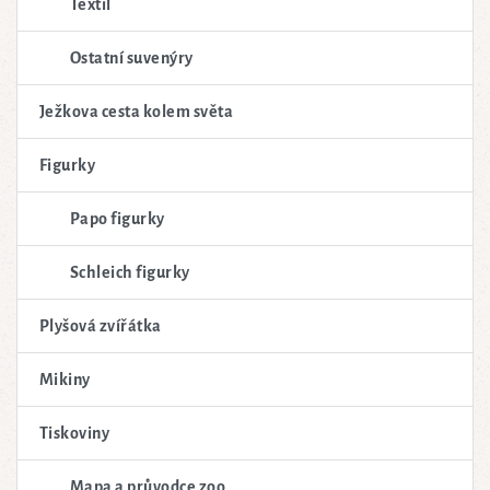
Textil
Ostatní suvenýry
Ježkova cesta kolem světa
Figurky
Papo figurky
Schleich figurky
Plyšová zvířátka
Mikiny
Tiskoviny
Mapa a průvodce zoo