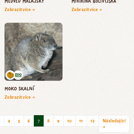
medvěd malajský
mirikina bolivijská
Zobrazit více →
Zobrazit více →
moko skalní
Zobrazit více →
(current)
…
4
5
6
7
8
9
10
11
12
Následující
→