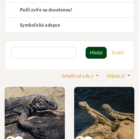
Pošli zvíře na dovolenou!
Symbolická adopce
Hledat
Zrušit
Seřadit od a do z
Ukázat 27