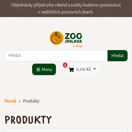
Objednávky přijaté přes víkend a svátky budeme zpracovávat
v nejbližších pracovních dnech.
Co hledáte?
Hledat
×
0
0,00 Kč
Menu
Domů
Produkty
Produkty