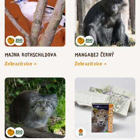
majna Rothschildova
mangabej černý
Zobrazit více →
Zobrazit více →