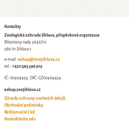
Kontakty
Zoologická zahrada Jihlava, příspěvková organizace
Březinovy sady 5642/10
586 01 Jihlava 1
e-mail:
eshop@zoojihlava.cz
tel.:
+420 565 596 919
IČ: 00404454, DIČ: CZ00404454
eshop.zoojihlava.cz
Zásady ochrany osobních údajů
Obchodní podmínky
Reklamační řád
Kontaktujte nás
Odstoupení od smlouvy