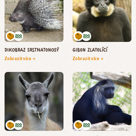
dikobraz srstnatonosý
gibon zlatolící
Zobrazit více →
Zobrazit více →