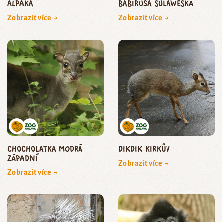
Alpaka
babirusa sulaweská
Zobrazit více →
Zobrazit více →
Chocholatka modrá
dikdik Kirkův
západní
Zobrazit více →
Zobrazit více →