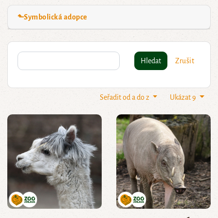
⬑Symbolická adopce
Hledat
Zrušit
Seřadit od a do z
Ukázat 9