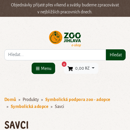
Objednávky přijaté přes víkend a svátky budeme zpracovávat
v nejbližších pracovních dnech.
Co hledáte?
Hledat
×
0
0,00 Kč
Menu
Domů
Produkty
Symbolická podpora zoo - adopce
Symbolická adopce
Savci
Savci