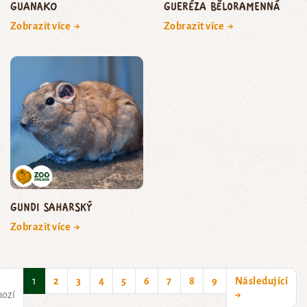
guanako
gueréza běloramenná
Zobrazit více →
Zobrazit více →
gundi saharský
Zobrazit více →
(current)
1
2
3
4
5
6
7
8
9
Následující
hozí
→