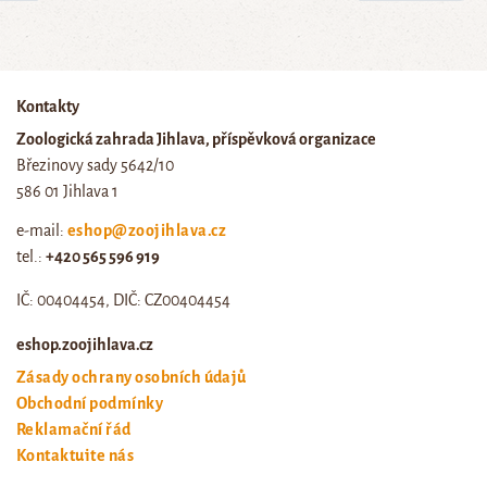
Kontakty
Zoologická zahrada Jihlava, příspěvková organizace
Březinovy sady 5642/10
586 01 Jihlava 1
e-mail:
eshop@zoojihlava.cz
tel.:
+420 565 596 919
IČ: 00404454, DIČ: CZ00404454
eshop.zoojihlava.cz
Zásady ochrany osobních údajů
Obchodní podmínky
Reklamační řád
Kontaktujte nás
Odstoupení od smlouvy