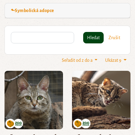
⬑Symbolická adopce
Hledat
Zrušit
Seřadit od z do a
Ukázat 9