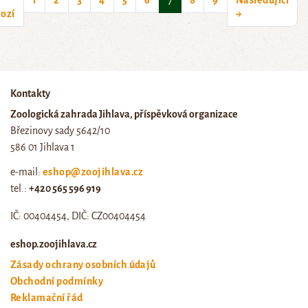
1
2
3
4
5
6
7
8
9
Následující
ozí
→
Kontakty
Zoologická zahrada Jihlava, příspěvková organizace
Březinovy sady 5642/10
586 01 Jihlava 1
e-mail:
eshop@zoojihlava.cz
tel.:
+420 565 596 919
IČ: 00404454, DIČ: CZ00404454
eshop.zoojihlava.cz
Zásady ochrany osobních údajů
Obchodní podmínky
Reklamační řád