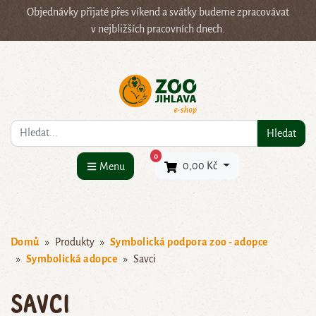
Objednávky přijaté přes víkend a svátky budeme zpracovávat
v nejbližších pracovních dnech.
Co hledáte?
Hledat
×
0
0,00 Kč
Menu
Domů
Produkty
Symbolická podpora zoo - adopce
Symbolická adopce
Savci
Savci