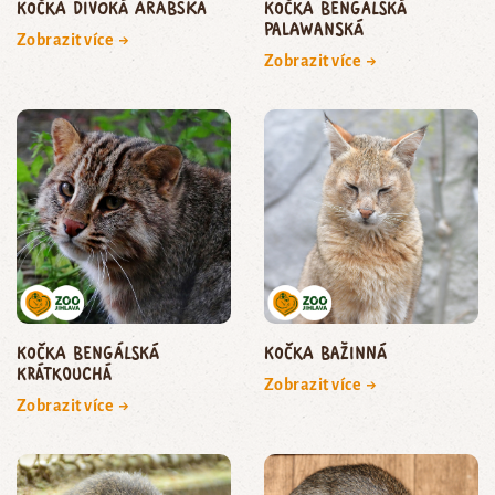
kočka divoká arabská
kočka bengálská
palawanská
Zobrazit více →
Zobrazit více →
kočka bengálská
kočka bažinná
krátkouchá
Zobrazit více →
Zobrazit více →