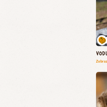
vod
Zobraz