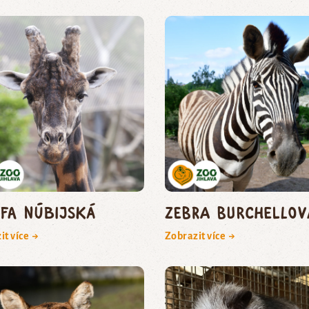
afa núbijská
zebra Burchellov
it více →
Zobrazit více →