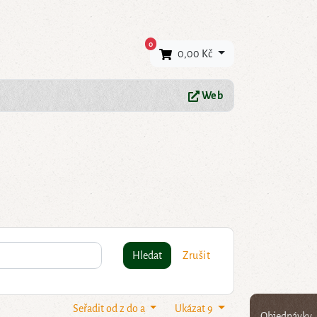
×
0
0,00 Kč
Web
Hledat
Zrušit
Seřadit od z do a
Ukázat 9
Objednávky