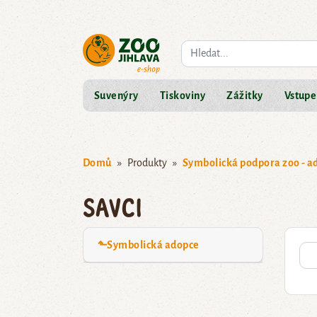
Co hledáte?
Suvenýry
Tiskoviny
Zážitky
Vstupe
Domů
Produkty
Symbolická podpora zoo - a
Savci
⬑Symbolická adopce