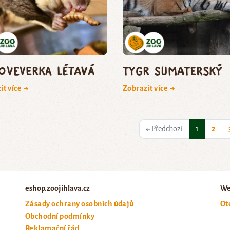
oveverka létavá
tygr sumaterský
it více →
Zobrazit více →
(current)
← Předchozí
1
2
eshop.zoojihlava.cz
We
Zásady ochrany osobních údajů
Ot
Obchodní podmínky
Reklamační řád