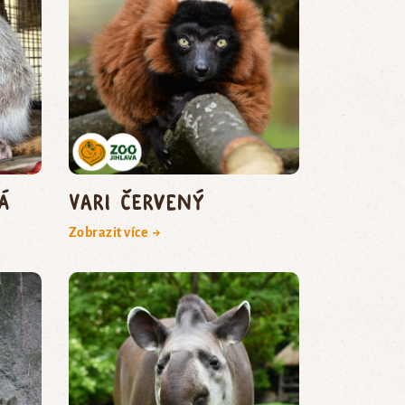
á
vari červený
Zobrazit více →