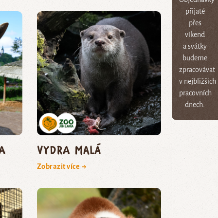
přijaté
přes
víkend
a svátky
budeme
zpracovávat
v nejbližších
pracovních
dnech.
a
vydra malá
Zobrazit více →