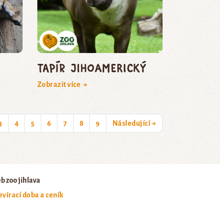
tapír jihoamerický
Zobrazit více →
3
4
5
6
7
8
9
Následující →
b zoo jihlava
evírací doba a ceník