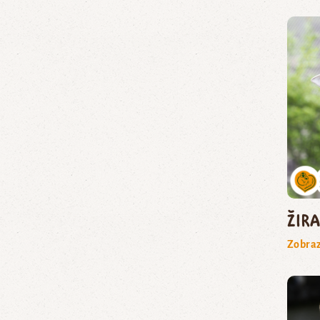
žir
Zobraz