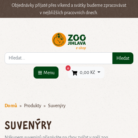
Objednávky přijaté přes víkend a svátky budeme zpracovávat
v nejbližších pracovních dnech.
Co hledáte?
Hledat
×
0
0,00 Kč
Menu
Domů
Produkty
Suvenýry
Suvenýry
Nákupem suvenýrů přispíváte na chov zvířat v naší zoo.