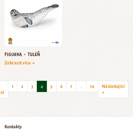
Figurka - tuleň
Zobrazit více →
(current)
1
2
3
4
5
6
7
…
14
Následující
zí
→
Kontakty