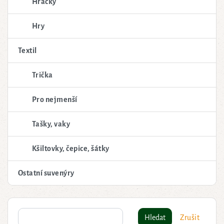
Hračky
Hry
Textil
Trička
Pro nejmenší
Tašky, vaky
Kšiltovky, čepice, šátky
Ostatní suvenýry
Hledat
Zrušit