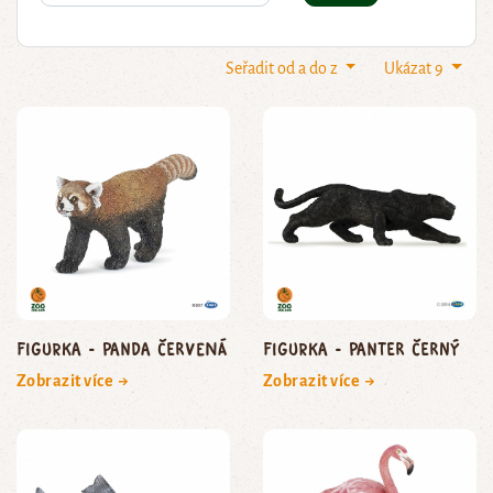
Seřadit od a do z
Ukázat 9
Figurka - panda červená
Figurka - panter černý
Zobrazit více →
Zobrazit více →