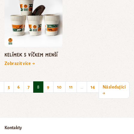
Kelímek s víčkem menší
Zobrazit více →
(current)
…
5
6
7
8
9
10
11
…
14
Následující
→
Kontakty