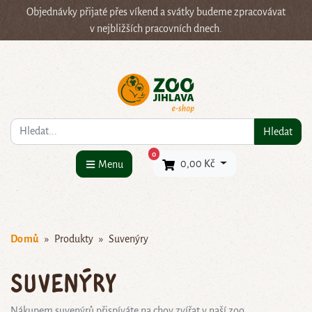
Objednávky přijaté přes víkend a svátky budeme zpracovávat
v nejbližších pracovních dnech.
Co hledáte?
Hledat
×
0
0,00 Kč
Menu
Domů
Produkty
Suvenýry
Suvenýry
Nákupem suvenýrů přispíváte na chov zvířat v naší zoo.