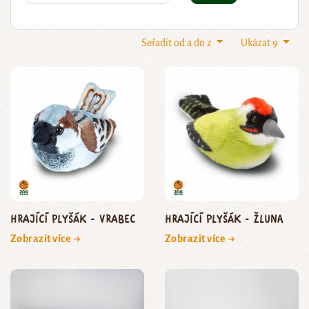
Seřadit od a do z
Ukázat 9
Hrající plyšák - vrabec
Hrající plyšák - žluna
Zobrazit více →
Zobrazit více →