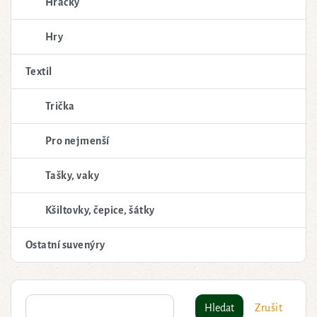
Hračky
Hry
Textil
Trička
Pro nejmenší
Tašky, vaky
Kšiltovky, čepice, šátky
Ostatní suvenýry
Hledat
Zrušit