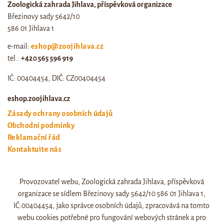
Zoologická zahrada Jihlava, příspěvková organizace
Březinovy sady 5642/10
586 01 Jihlava 1
e-mail:
eshop@zoojihlava.cz
tel.:
+420 565 596 919
IČ: 00404454, DIČ: CZ00404454
eshop.zoojihlava.cz
Zásady ochrany osobních údajů
Obchodní podmínky
Reklamační řád
Kontaktujte nás
Odstoupení od smlouvy
Provozovatel webu, Zoologická zahrada Jihlava, příspěvková
Web zoo jihlava
organizace se sídlem Březinovy sady 5642/10 586 01 Jihlava 1,
Otevírací doba a ceník
IČ:00404454, jako správce osobních údajů, zpracovává na tomto
webu cookies potřebné pro fungování webových stránek a pro