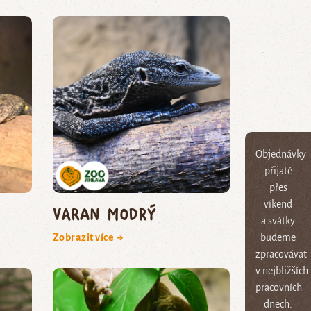
Objednávky
přijaté
přes
víkend
varan modrý
a svátky
Zobrazit více →
budeme
zpracovávat
v nejbližších
pracovních
dnech.