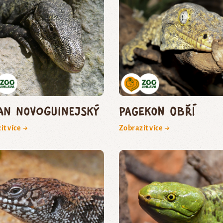
an novoguinejský
pagekon obří
it více →
Zobrazit více →