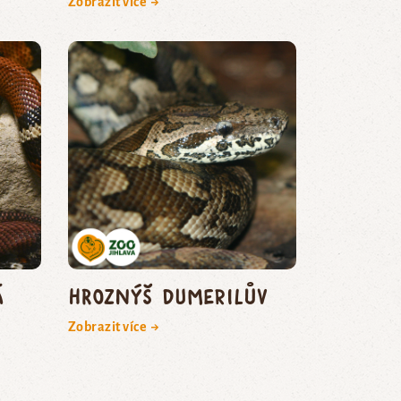
Zobrazit více →
á
hroznýš Dumerilův
Zobrazit více →