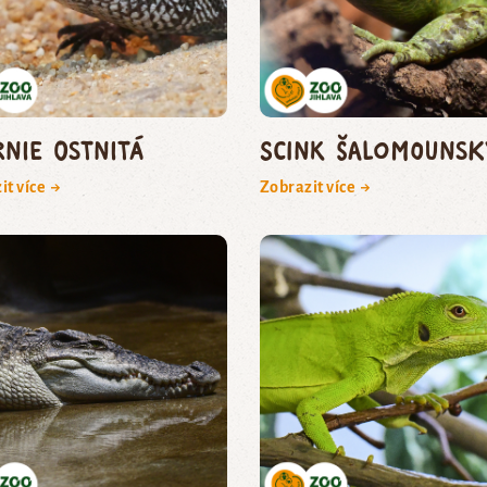
rnie ostnitá
scink šalomounsk
it více →
Zobrazit více →