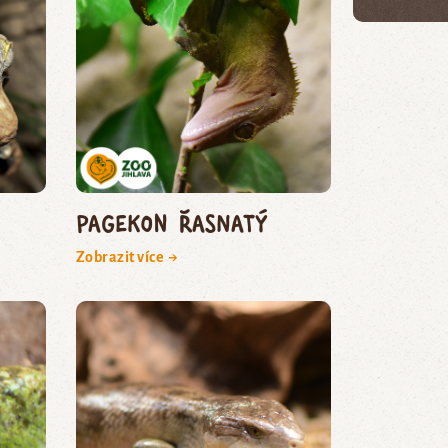
pagekon řasnatý
Zobrazit více →