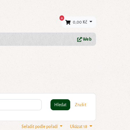
×
0
0,00 Kč
Web
Hledat
Zrušit
Seřadit podle pořadí
Ukázat 18