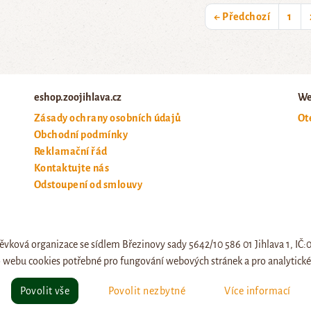
← Předchozí
1
eshop.zoojihlava.cz
We
Zásady ochrany osobních údajů
Ot
Obchodní podmínky
Reklamační řád
Kontaktujte nás
Odstoupení od smlouvy
ěvková organizace se sídlem Březinovy sady 5642/10 586 01 Jihlava 1, IČ
 webu cookies potřebné pro fungování webových stránek a pro analytické 
© eshop.zoojihlava.cz, vytvořil
Jiří Brychta
.
Povolit vše
Povolit nezbytné
Více informací