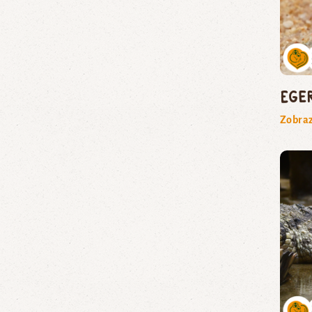
ege
Zobraz