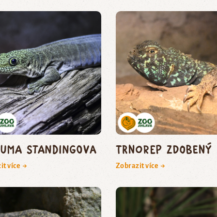
suma Standingova
trnorep zdobený
it více →
Zobrazit více →