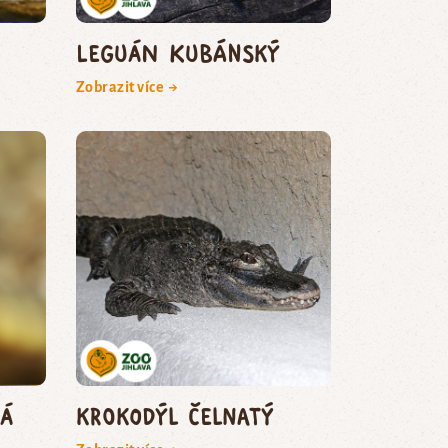
leguán kubánský
Zobrazit více →
á
krokodýl čelnatý