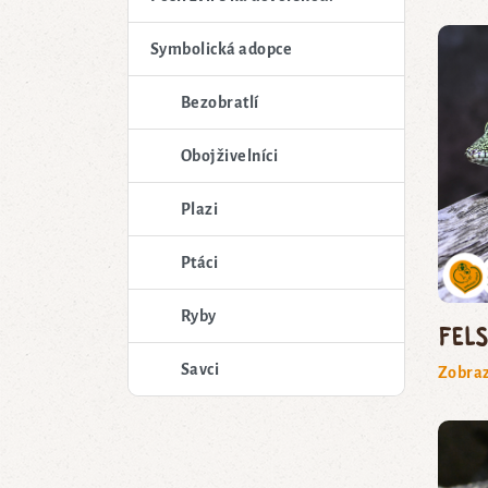
Symbolická adopce
Bezobratlí
Obojživelníci
Plazi
Ptáci
Ryby
fel
Savci
Zobraz