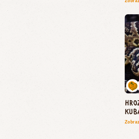
Zobraz
hro
kub
Zobraz