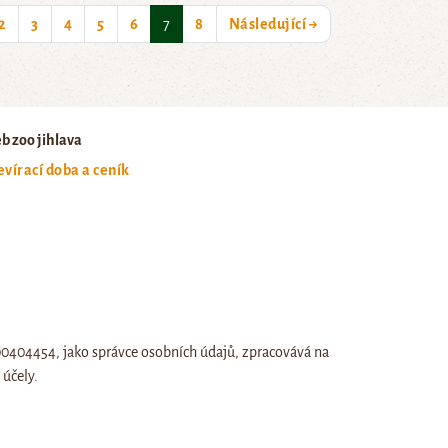
(current)
2
3
4
5
6
7
8
Následující →
b zoo jihlava
evírací doba a ceník
:00404454, jako správce osobních údajů, zpracovává na
účely.