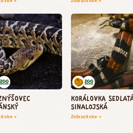
it více →
Zobrazit více →
znýšovec
korálovka sedlat
ánský
sinalojská
it více →
Zobrazit více →