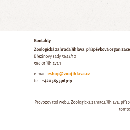
Kontakty
Zoologická zahrada Jihlava, příspěvková organizace
Březinovy sady 5642/10
586 01 Jihlava 1
e-mail:
eshop@zoojihlava.cz
tel.:
+420 565 596 919
IČ: 00404454, DIČ: CZ00404454
Provozovatel webu, Zoologická zahrada Jihlava, přísp
tomto