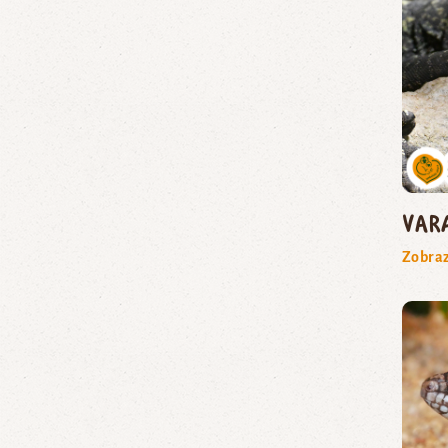
var
Zobraz