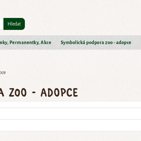
Hledat
nky, Permanentky, Akce
Symbolická podpora zoo - adopce
pce
a zoo - adopce