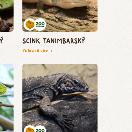
ý
scink tanimbarský
Zobrazit více →