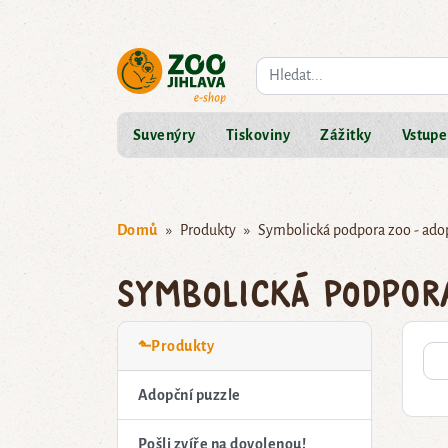
Co hledáte?
Suvenýry
Tiskoviny
Zážitky
Vstupe
Domů
Produkty
Symbolická podpora zoo - ado
Symbolická podpor
⬑Produkty
Adopční puzzle
Pošli zvíře na dovolenou!