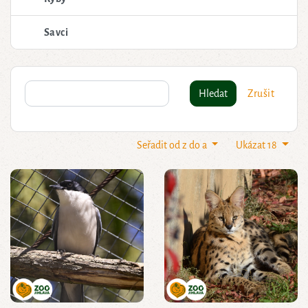
Savci
Hledat
Zrušit
Seřadit od z do a
Ukázat 18