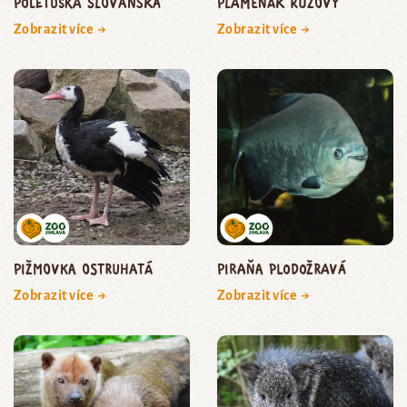
Poletuška slovanská
plameňák růžový
Zobrazit více →
Zobrazit více →
pižmovka ostruhatá
piraňa plodožravá
Zobrazit více →
Zobrazit více →