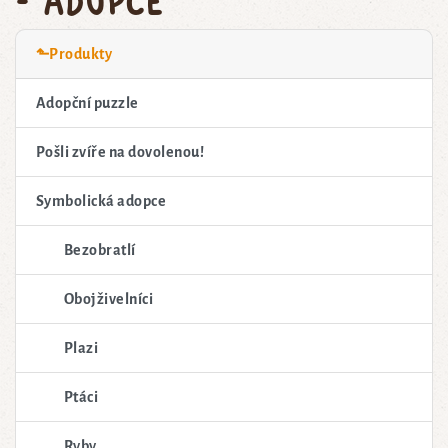
⬑Produkty
Adopční puzzle
Pošli zvíře na dovolenou!
Symbolická adopce
Bezobratlí
Obojživelníci
Plazi
Ptáci
Ryby