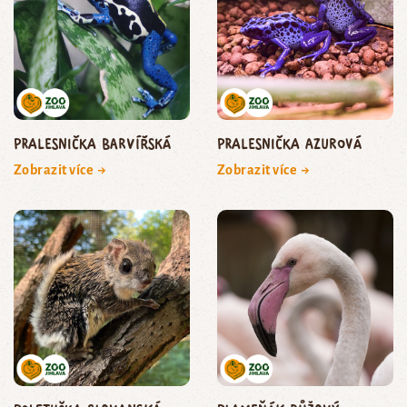
pralesnička barvířská
pralesnička azurová
Zobrazit více →
Zobrazit více →