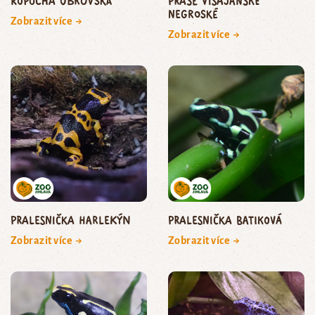
ropucha obrovská
prase visajanské
negroské
Zobrazit více →
Zobrazit více →
pralesnička harlekýn
pralesnička batiková
Zobrazit více →
Zobrazit více →