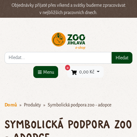
Objednávky přijaté přes víkend a svátky budeme zpracovávat
v nejbližších pracovních dnech.
Co hledáte?
Hledat
×
0
0,00 Kč
Menu
Domů
Produkty
Symbolická podpora zoo - adopce
Symbolická podpora zoo
- adopce