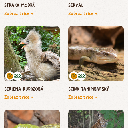
straka modrá
serval
Zobrazit více →
Zobrazit více →
seriema rudozobá
scink tanimbarský
Zobrazit více →
Zobrazit více →