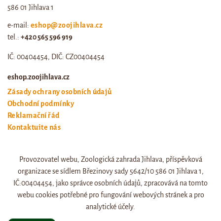
586 01 Jihlava 1
e-mail:
eshop@zoojihlava.cz
tel.:
+420 565 596 919
IČ: 00404454, DIČ: CZ00404454
eshop.zoojihlava.cz
Zásady ochrany osobních údajů
Obchodní podmínky
Reklamační řád
Kontaktujte nás
Odstoupení od smlouvy
Provozovatel webu, Zoologická zahrada Jihlava, příspěvková
Web zoo jihlava
organizace se sídlem Březinovy sady 5642/10 586 01 Jihlava 1,
Otevírací doba a ceník
IČ:00404454, jako správce osobních údajů, zpracovává na tomto
webu cookies potřebné pro fungování webových stránek a pro
analytické účely.
© eshop.zoojihlava.cz, vytvořil
Jiří Brychta
.