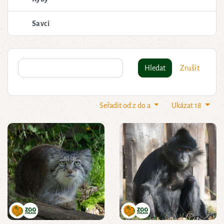
Savci
Hledat
Zrušit
Seřadit od z do a
Ukázat 18