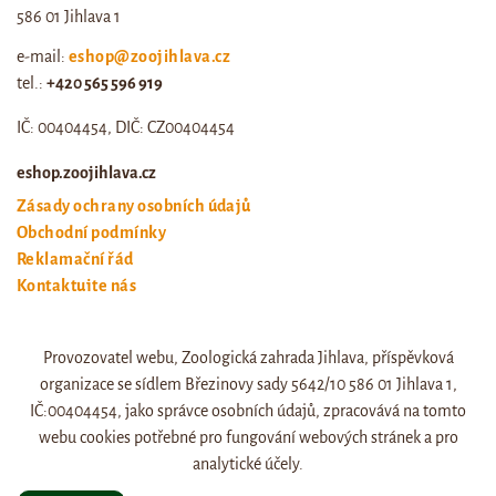
586 01 Jihlava 1
e-mail:
eshop@zoojihlava.cz
tel.:
+420 565 596 919
IČ: 00404454, DIČ: CZ00404454
eshop.zoojihlava.cz
Zásady ochrany osobních údajů
Obchodní podmínky
Reklamační řád
Kontaktujte nás
Odstoupení od smlouvy
Provozovatel webu, Zoologická zahrada Jihlava, příspěvková
Web zoo jihlava
organizace se sídlem Březinovy sady 5642/10 586 01 Jihlava 1,
Otevírací doba a ceník
IČ:00404454, jako správce osobních údajů, zpracovává na tomto
webu cookies potřebné pro fungování webových stránek a pro
analytické účely.
© eshop.zoojihlava.cz, vytvořil
Jiří Brychta
.