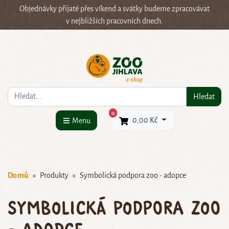
Objednávky přijaté přes víkend a svátky budeme zpracovávat
v nejbližších pracovních dnech.
Co hledáte?
Hledat
×
0
0,00 Kč
Menu
Domů
Produkty
Symbolická podpora zoo - adopce
Symbolická podpora zoo
- adopce