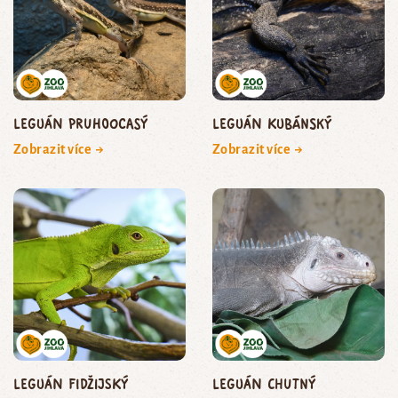
leguán pruhoocasý
leguán kubánský
Zobrazit více →
Zobrazit více →
leguán fidžijský
leguán chutný