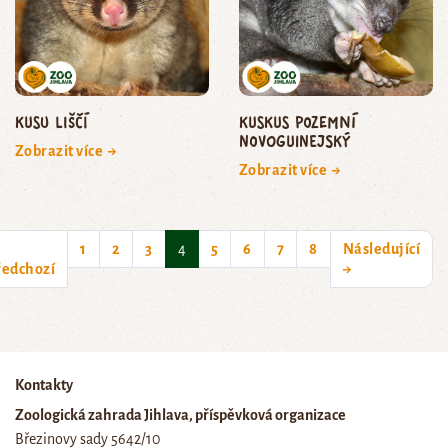
kusu liščí
kuskus pozemní
novoguinejský
Zobrazit více →
Zobrazit více →
(current)
1
2
3
4
5
6
7
8
Následující
ředchozí
→
Kontakty
Zoologická zahrada Jihlava, příspěvková organizace
Březinovy sady 5642/10