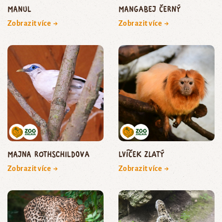
manul
mangabej černý
Zobrazit více →
Zobrazit více →
majna Rothschildova
lvíček zlatý
Zobrazit více →
Zobrazit více →