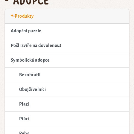
⬑Produkty
Adopční puzzle
Pošli zvíře na dovolenou!
Symbolická adopce
Bezobratlí
Obojživelníci
Plazi
Ptáci
Ryby