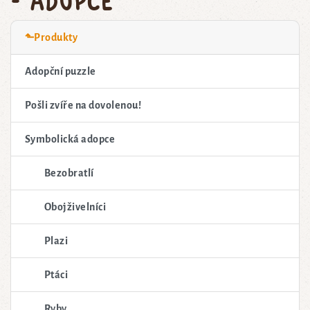
⬑Produkty
Adopční puzzle
Pošli zvíře na dovolenou!
Symbolická adopce
Bezobratlí
Obojživelníci
Plazi
Ptáci
Ryby