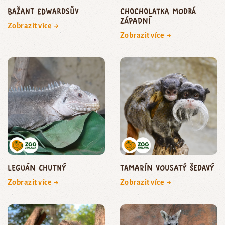
bažant edwardsův
Chocholatka modrá
západní
Zobrazit více →
Zobrazit více →
leguán chutný
Tamarín vousatý šedavý
Zobrazit více →
Zobrazit více →