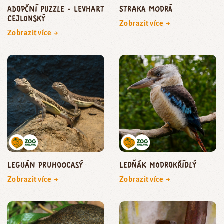
Adopční puzzle - levhart
straka modrá
cejlonský
Zobrazit více →
Zobrazit více →
leguán pruhoocasý
ledňák modrokřídlý
Zobrazit více →
Zobrazit více →