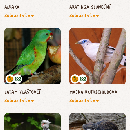
Alpaka
aratinga sluneční
Zobrazit více →
Zobrazit více →
Latam vlaštovčí
majna Rothschildova
Zobrazit více →
Zobrazit více →