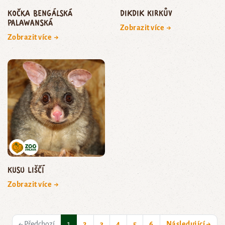
kočka bengálská
dikdik Kirkův
palawanská
Zobrazit více →
Zobrazit více →
kusu liščí
Zobrazit více →
(current)
← Předchozí
1
2
3
4
5
6
Následující →