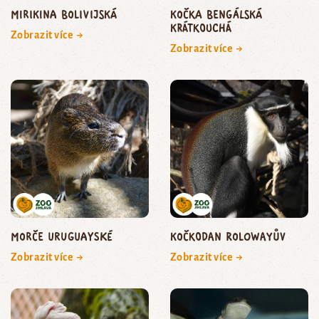
mirikina bolivijská
kočka bengálská
krátkouchá
Zobrazit více →
Zobrazit více →
morče uruguayské
kočkodan Rolowayův
Zobrazit více →
Zobrazit více →