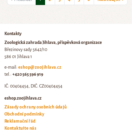
Kontakty
Zoologická zahrada Jihlava, příspěvková organizace
Březinovy sady 5642/10
586 01 Jihlava 1
e-mail:
eshop@zoojihlava.cz
tel.:
+420 565 596 919
IČ: 00404454, DIČ: CZ00404454
eshop.zoojihlava.cz
Zásady ochrany osobních údajů
Obchodní podmínky
Reklamační řád
Kontaktujte nás