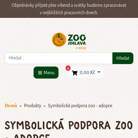
Objednávky přijaté přes víkend a svátky budeme zpracovávat
v nejbližších pracovních dnech.
Co hledáte?
Hledat
×
0
0,00 Kč
Menu
Domů
Produkty
Symbolická podpora zoo - adopce
Symbolická podpora zoo
- adopce