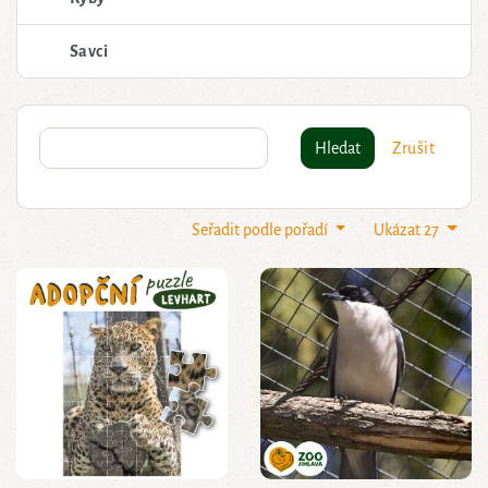
Savci
Hledat
Zrušit
Seřadit podle pořadí
Ukázat 27