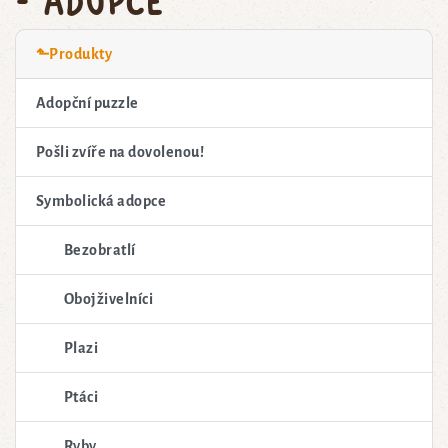
⬑Produkty
Adopční puzzle
Pošli zvíře na dovolenou!
Symbolická adopce
Bezobratlí
Obojživelníci
Plazi
Ptáci
Ryby