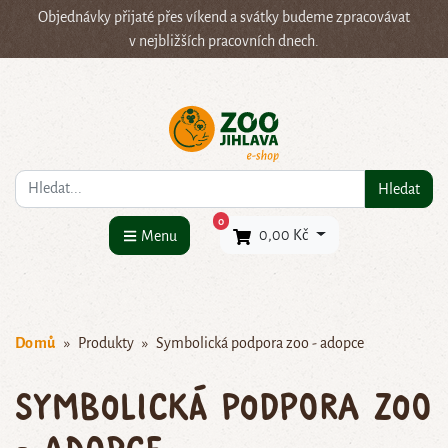
Objednávky přijaté přes víkend a svátky budeme zpracovávat
v nejbližších pracovních dnech.
Co hledáte?
Hledat
×
0
0,00 Kč
Menu
Domů
Produkty
Symbolická podpora zoo - adopce
Symbolická podpora zoo
- adopce