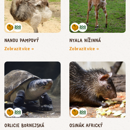
nandu pampový
nyala nížinná
Zobrazit více →
Zobrazit více →
orlicie bornejská
osinák africký