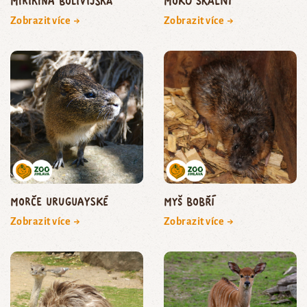
mirikina bolivijská
moko skalní
Zobrazit více →
Zobrazit více →
morče uruguayské
myš bobří
Zobrazit více →
Zobrazit více →