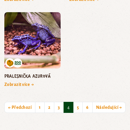
pralesnička azurová
Zobrazit více →
(current)
← Předchozí
1
2
3
4
5
6
Následující →