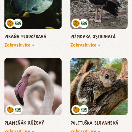
piraňa plodožravá
pižmovka ostruhatá
Zobrazit více →
Zobrazit více →
plameňák růžový
Poletuška slovanská
Zobrazit více →
Zobrazit více →