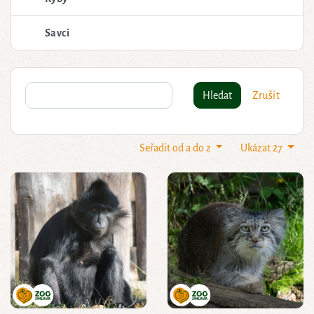
Savci
Hledat
Zrušit
Seřadit od a do z
Ukázat 27