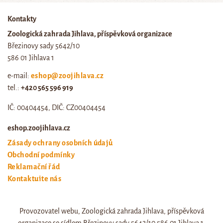
Kontakty
Zoologická zahrada Jihlava, příspěvková organizace
Březinovy sady 5642/10
586 01 Jihlava 1
e-mail:
eshop@zoojihlava.cz
tel.:
+420 565 596 919
IČ: 00404454, DIČ: CZ00404454
eshop.zoojihlava.cz
Zásady ochrany osobních údajů
Obchodní podmínky
Reklamační řád
Kontaktujte nás
Odstoupení od smlouvy
Provozovatel webu, Zoologická zahrada Jihlava, příspěvková
Web zoo jihlava