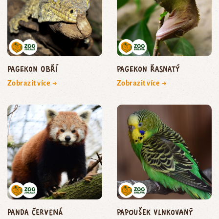
pagekon obří
pagekon řasnatý
Zobrazit více →
Zobrazit více →
panda červená
papoušek vlnkovaný