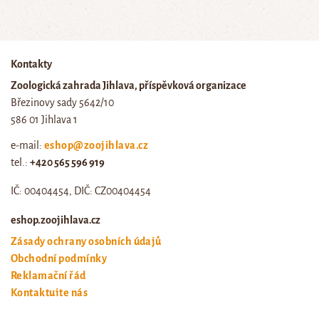
Kontakty
Zoologická zahrada Jihlava, příspěvková organizace
Březinovy sady 5642/10
586 01 Jihlava 1
e-mail:
eshop@zoojihlava.cz
tel.:
+420 565 596 919
IČ: 00404454, DIČ: CZ00404454
eshop.zoojihlava.cz
Zásady ochrany osobních údajů
Obchodní podmínky
Reklamační řád
Kontaktujte nás
Odstoupení od smlouvy