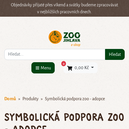
Objednávky přijaté přes víkend a svátky budeme zpracovávat
v nejbližších pracovních dnech.
Co hledáte?
Hledat
×
0
0,00 Kč
Menu
Domů
Produkty
Symbolická podpora zoo - adopce
Symbolická podpora zoo
- adopce