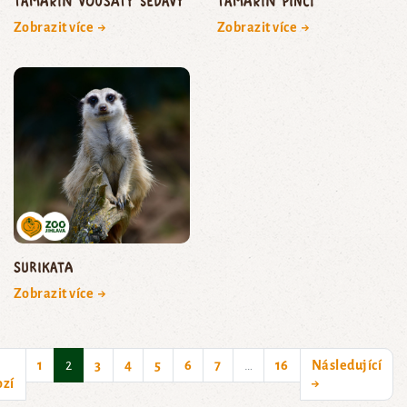
Tamarín vousatý šedavý
tamarín pinčí
Zobrazit více →
Zobrazit více →
surikata
Zobrazit více →
(current)
1
2
3
4
5
6
7
…
16
Následující
ozí
→