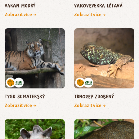
varan modrý
vakoveverka létavá
Zobrazit více →
Zobrazit více →
tygr sumaterský
trnorep zdobený
Zobrazit více →
Zobrazit více →