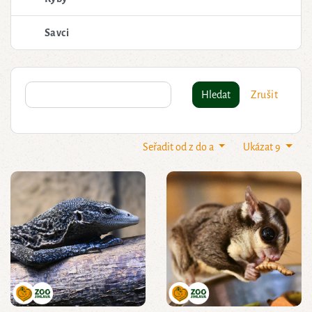
Savci
Hledat
Zrušit
Seřadit od z do a
Ukázat 9