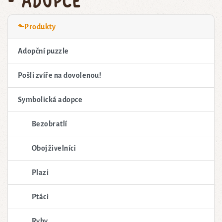
⬑Produkty
Adopční puzzle
Pošli zvíře na dovolenou!
Symbolická adopce
Bezobratlí
Obojživelníci
Plazi
Ptáci
Ryby