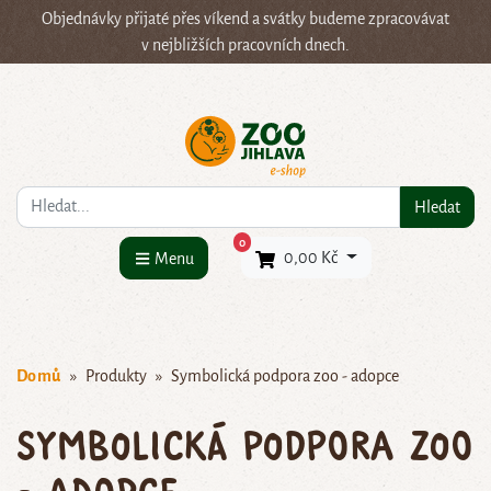
Objednávky přijaté přes víkend a svátky budeme zpracovávat
v nejbližších pracovních dnech.
Co hledáte?
Hledat
×
0
0,00 Kč
Menu
Domů
Produkty
Symbolická podpora zoo - adopce
Symbolická podpora zoo
- adopce