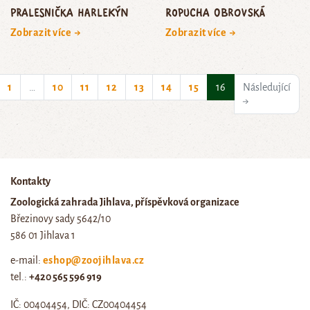
pralesnička harlekýn
ropucha obrovská
Zobrazit více →
Zobrazit více →
(current)
1
…
10
11
12
13
14
15
16
Následující
→
Kontakty
Zoologická zahrada Jihlava, příspěvková organizace
Březinovy sady 5642/10
586 01 Jihlava 1
e-mail:
eshop@zoojihlava.cz
tel.:
+420 565 596 919
IČ: 00404454, DIČ: CZ00404454