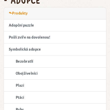
⬑Produkty
Adopční puzzle
Pošli zvíře na dovolenou!
Symbolická adopce
Bezobratlí
Obojživelníci
Plazi
Ptáci
Ryby