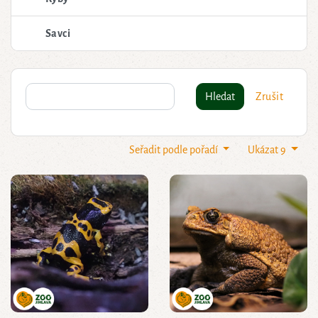
Savci
Hledat
Zrušit
Seřadit podle pořadí
Ukázat 9