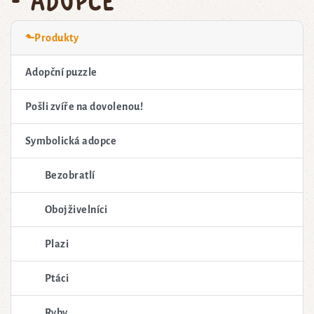
⬑Produkty
Adopční puzzle
Pošli zvíře na dovolenou!
Symbolická adopce
Bezobratlí
Obojživelníci
Plazi
Ptáci
Ryby