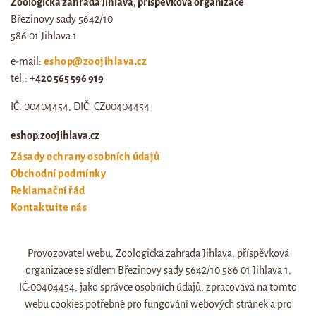
Zoologická zahrada Jihlava, příspěvková organizace
Březinovy sady 5642/10
586 01 Jihlava 1
e-mail:
eshop@zoojihlava.cz
tel.:
+420 565 596 919
IČ: 00404454, DIČ: CZ00404454
eshop.zoojihlava.cz
Zásady ochrany osobních údajů
Obchodní podmínky
Reklamační řád
Kontaktujte nás
Odstoupení od smlouvy
Provozovatel webu, Zoologická zahrada Jihlava, příspěvková
Web zoo jihlava
organizace se sídlem Březinovy sady 5642/10 586 01 Jihlava 1,
Otevírací doba a ceník
IČ:00404454, jako správce osobních údajů, zpracovává na tomto
webu cookies potřebné pro fungování webových stránek a pro