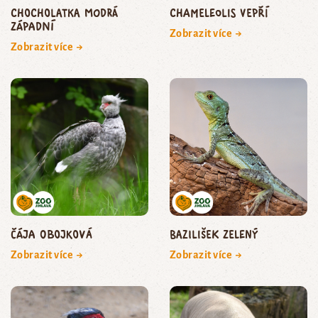
Chocholatka modrá
chameleolis vepří
západní
Zobrazit více →
Zobrazit více →
čája obojková
bazilišek zelený
Zobrazit více →
Zobrazit více →