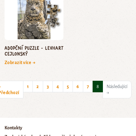
Adopční puzzle - levhart
cejlonský
Zobrazit více →
(current)
←
1
2
3
4
5
6
7
8
Následující
Předchozí
→
Kontakty