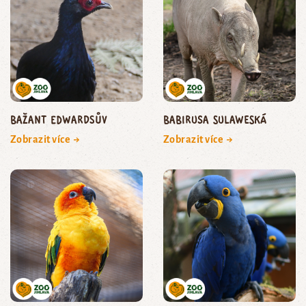
bažant edwardsův
babirusa sulaweská
Zobrazit více →
Zobrazit více →