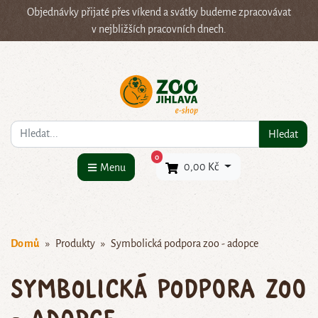
Objednávky přijaté přes víkend a svátky budeme zpracovávat
v nejbližších pracovních dnech.
Co hledáte?
Hledat
×
0
0,00 Kč
Menu
Domů
Produkty
Symbolická podpora zoo - adopce
Symbolická podpora zoo
- adopce