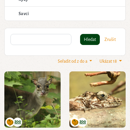
Savci
Hledat
Zrušit
Seřadit od z do a
Ukázat 18