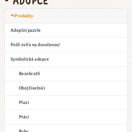
⬑Produkty
Adopční puzzle
Pošli zvíře na dovolenou!
Symbolická adopce
Bezobratlí
Obojživelníci
Plazi
Ptáci
Ryby