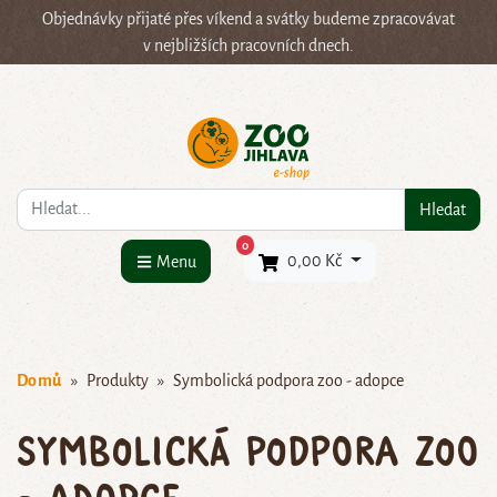
Objednávky přijaté přes víkend a svátky budeme zpracovávat
v nejbližších pracovních dnech.
Co hledáte?
Hledat
×
0
0,00 Kč
Menu
Domů
Produkty
Symbolická podpora zoo - adopce
Symbolická podpora zoo
- adopce