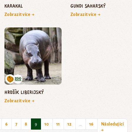
karakal
gundi saharský
Zobrazit více →
Zobrazit více →
hrošík liberijský
Zobrazit více →
(current)
6
7
8
9
10
11
12
…
16
Následující
→