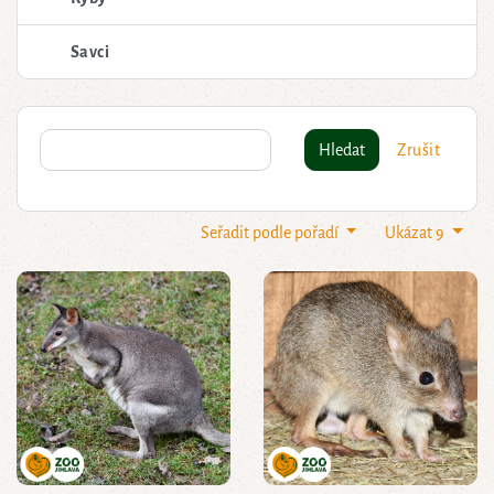
Savci
Hledat
Zrušit
Seřadit podle pořadí
Ukázat 9