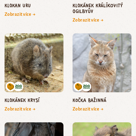
klokan uru
klokánek králíkovitý
Ogilbyův
Zobrazit více →
Zobrazit více →
klokánek krysí
kočka bažinná
Zobrazit více →
Zobrazit více →