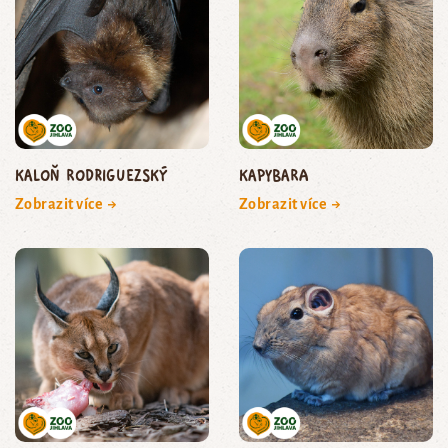
kaloň rodriguezský
kapybara
Zobrazit více →
Zobrazit více →