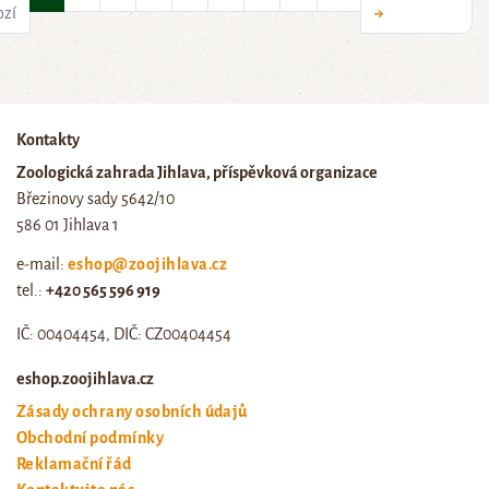
ozí
→
Kontakty
Zoologická zahrada Jihlava, příspěvková organizace
Březinovy sady 5642/10
586 01 Jihlava 1
e-mail:
eshop@zoojihlava.cz
tel.:
+420 565 596 919
IČ: 00404454, DIČ: CZ00404454
eshop.zoojihlava.cz
Zásady ochrany osobních údajů
Obchodní podmínky
Reklamační řád