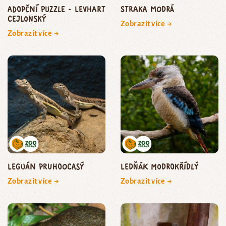
Adopční puzzle - levhart
straka modrá
cejlonský
Zobrazit více →
Zobrazit více →
leguán pruhoocasý
ledňák modrokřídlý
Zobrazit více →
Zobrazit více →