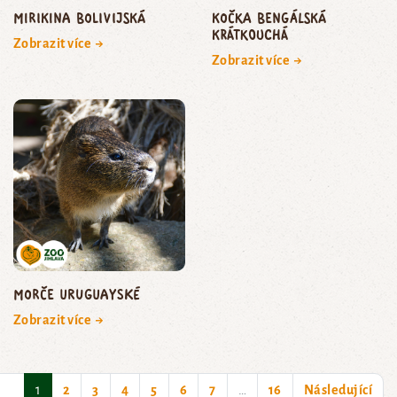
mirikina bolivijská
kočka bengálská
krátkouchá
Zobrazit více →
Zobrazit více →
morče uruguayské
Zobrazit více →
(current)
1
2
3
4
5
6
7
…
16
Následující