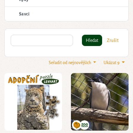
Savci
Hledat
Zrušit
Seřadit od nejnovějších
Ukázat 9