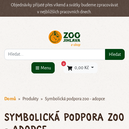
Objednávky přijaté přes víkend a svátky budeme zpracovávat
v nejbližších pracovních dnech.
Co hledáte?
Hledat
×
0
0,00 Kč
Menu
Domů
Produkty
Symbolická podpora zoo - adopce
Symbolická podpora zoo
- adopce