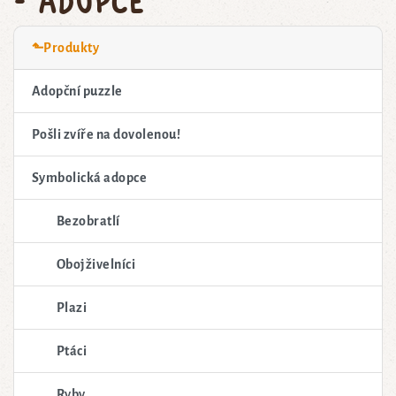
⬑Produkty
Adopční puzzle
Pošli zvíře na dovolenou!
Symbolická adopce
Bezobratlí
Obojživelníci
Plazi
Ptáci
Ryby