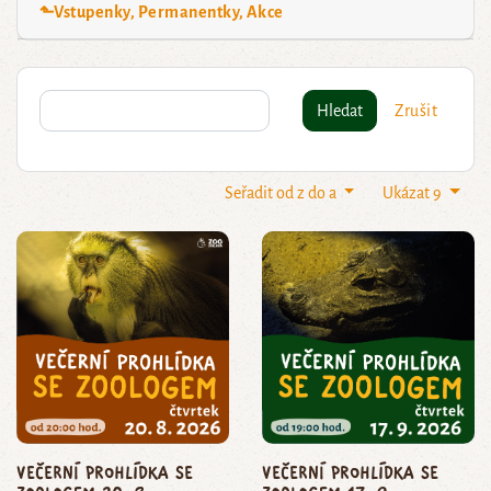
⬑Vstupenky, Permanentky, Akce
Hledat
Zrušit
Seřadit od z do a
Ukázat 9
Večerní prohlídka se
Večerní prohlídka se