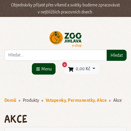
Objednávky přijaté přes víkend a svátky budeme zpracovávat
v nejbližších pracovních dnech.
Co hledáte?
Hledat
×
0
0,00 Kč
Menu
Domů
Produkty
Vstupenky, Permanentky, Akce
Akce
Akce