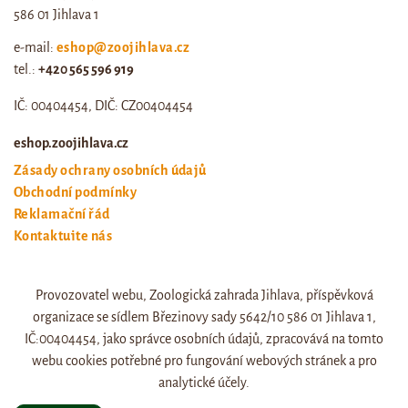
586 01 Jihlava 1
e-mail:
eshop@zoojihlava.cz
tel.:
+420 565 596 919
IČ: 00404454, DIČ: CZ00404454
eshop.zoojihlava.cz
Zásady ochrany osobních údajů
Obchodní podmínky
Reklamační řád
Kontaktujte nás
Odstoupení od smlouvy
Provozovatel webu, Zoologická zahrada Jihlava, příspěvková
Web zoo jihlava
organizace se sídlem Březinovy sady 5642/10 586 01 Jihlava 1,
Otevírací doba a ceník
IČ:00404454, jako správce osobních údajů, zpracovává na tomto
webu cookies potřebné pro fungování webových stránek a pro
analytické účely.
© eshop.zoojihlava.cz, vytvořil
Jiří Brychta
.