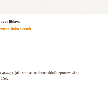
b zoo jihlava
evírací doba a ceník
:00404454, jako správce osobních údajů, zpracovává na
účely.