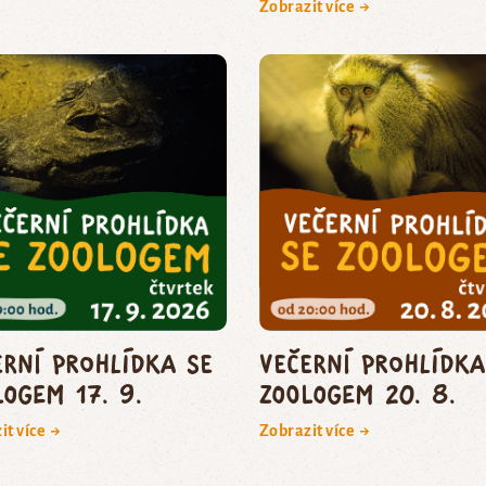
Zobrazit více →
erní prohlídka se
Večerní prohlídka
logem 17. 9.
zoologem 20. 8.
it více →
Zobrazit více →