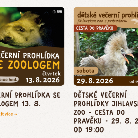
erní prohlídka se
dětské večerní
logem 13. 8.
prohlídky jihlav
zoo - CESTA DO
it více →
PRAVĚKU - 29. 8. 
od 19:00