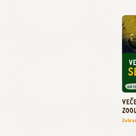
Več
zoo
Zobraz