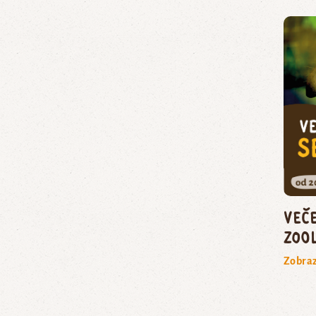
Več
zoo
Zobraz