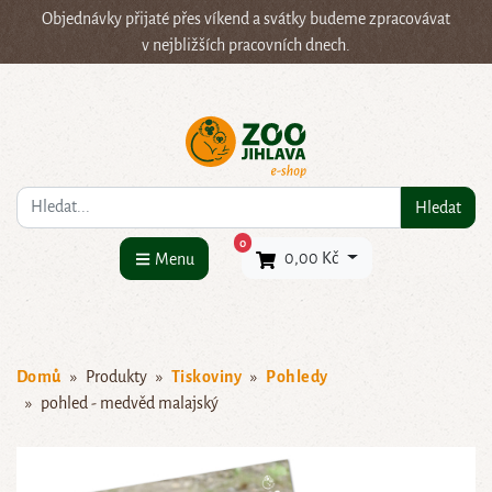
Objednávky přijaté přes víkend a svátky budeme zpracovávat
v nejbližších pracovních dnech.
Co hledáte?
Hledat
×
0
0,00 Kč
Menu
Domů
Produkty
Tiskoviny
Pohledy
pohled - medvěd malajský