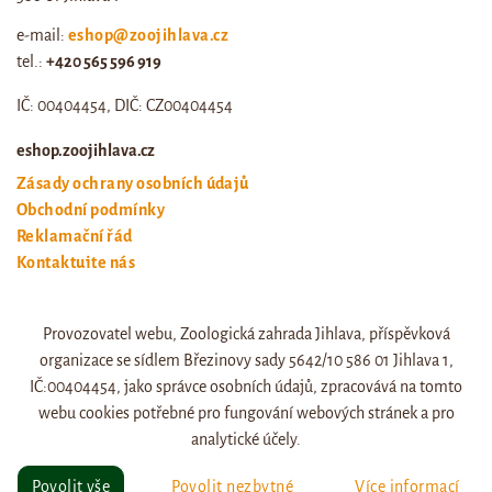
e-mail:
eshop@zoojihlava.cz
tel.:
+420 565 596 919
IČ: 00404454, DIČ: CZ00404454
eshop.zoojihlava.cz
Zásady ochrany osobních údajů
Obchodní podmínky
Reklamační řád
Kontaktujte nás
Odstoupení od smlouvy
Provozovatel webu, Zoologická zahrada Jihlava, příspěvková
Web zoo jihlava
organizace se sídlem Březinovy sady 5642/10 586 01 Jihlava 1,
Otevírací doba a ceník
IČ:00404454, jako správce osobních údajů, zpracovává na tomto
webu cookies potřebné pro fungování webových stránek a pro
analytické účely.
© eshop.zoojihlava.cz, vytvořil
Jiří Brychta
.
Povolit vše
Povolit nezbytné
Více informací