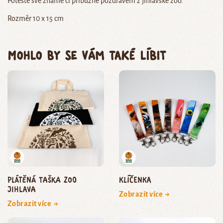
Potěšte své známé či příbuzné pozdravem z jihlavské zoo.
Rozměr 10 x 15 cm
Mohlo by se vám také líbit
Plátěná taška Zoo
Klíčenka
Jihlava
Zobrazit více →
Zobrazit více →