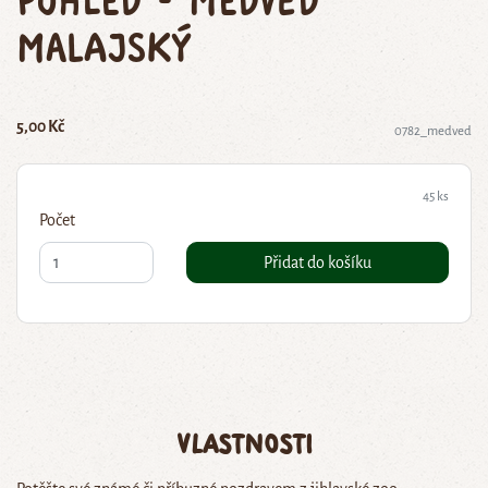
malajský
5,00 Kč
0782_medved
45 ks
Počet
Přidat do košíku
Vlastnosti