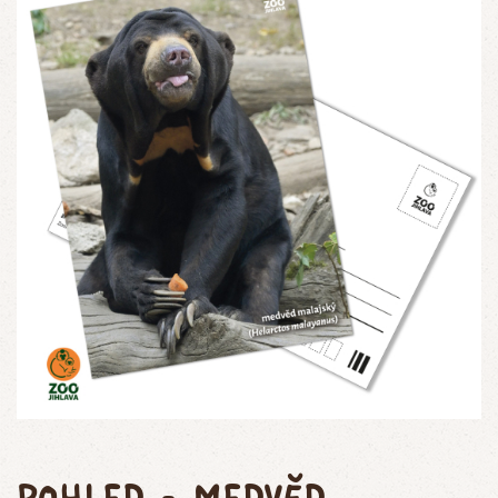
pohled - medvěd